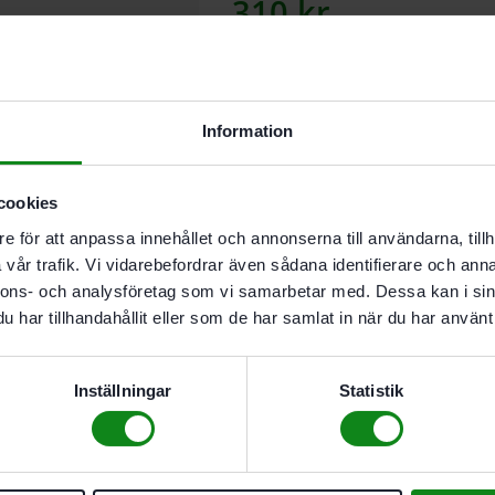
310
kr
Lägg till
Information
I butikslager. Skickas nästkomma
cookies
Beskrivning
Recensioner (0
e för att anpassa innehållet och annonserna till användarna, tillh
vår trafik. Vi vidarebefordrar även sådana identifierare och anna
Egenskaper
nnons- och analysföretag som vi samarbetar med. Dessa kan i sin
har tillhandahållit eller som de har samlat in när du har använt 
För EHL 65
HW-utförande för EHL 65
Standard-hyvelstål i hår
Inställningar
Statistik