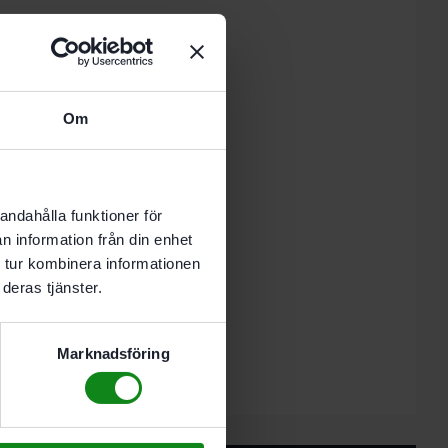
 i varukorg
Om
nde vardag.
)
andahålla funktioner för
n information från din enhet
 tur kombinera informationen
deras tjänster.
dmetall med 65 mm bredd
Marknadsföring