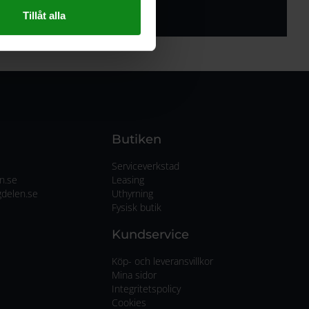
Tillåt alla
Butiken
Serviceverkstad
n.se
Leasing
delen.se
Uthyrning
Fysisk butik
Kundservice
Köp- och leveransvillkor
Mina sidor
Integritetspolicy
Cookies