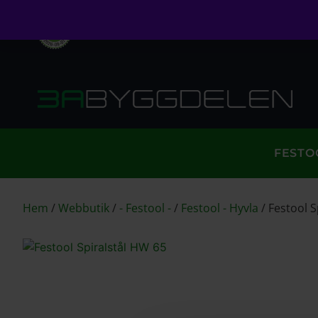
Öppet köp i 30 dagar
Fri frakt över 999kr
S
FESTO
Hem
/
Webbutik
/
- Festool -
/
Festool - Hyvla
/
Festool S