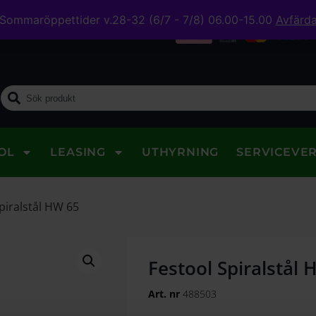
Sommaröppettider v.28-32 (6/7 - 7/8) 06.00-15.00
Avfärd
midig leverans
OL
LEASING
UTHYRNING
SERVICEVE
piralstål HW 65
Festool Spiralstål
Art. nr
488503