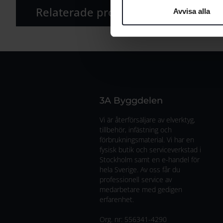
Relaterade produkter
Avvisa alla
3A Byggdelen
Vi är återförsäljare av elverktyg,
tillbehör, infästning och
förbrukningsmaterial. Vi har en
fysisk butik och serviceverkstad i
Stockholm samt en e-handel för
hela Sverige. Av oss får du
professionell service av
medarbetare med gedigen
erfarenhet.
Org. nr:
556341-4290