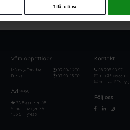
Tillåt ditt val
Våra öppettider
Kontakt
Måndag-Torsdag:
07:00-16:00
08 798 98 97
Fredag:
07:00-15:00
info@3abyggdele
verkstad@3abygg
Adress
Följ oss
3A Byggdelen AB
Vendelsövägen 35
135 51 Tyresö