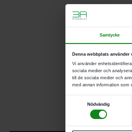
Samtycke
Denna webbplats använder 
Vi använder enhetsidentifierar
sociala medier och analysera 
till de sociala medier och a
med annan information som du 
Samtyckesval
Nödvändig