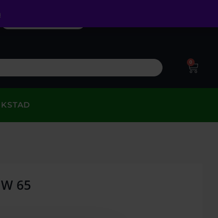
a
0
RKSTAD
 HW 65