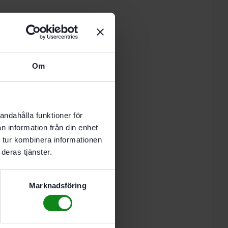
 i varukorg
Om
-8 vardagar.
andahålla funktioner för
n information från din enhet
 tur kombinera informationen
deras tjänster.
Marknadsföring
r på båda sidor