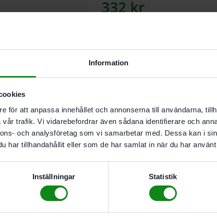
332
kr
Lägg till
Information
I leverantörslager. Skickas inom 5
cookies
e för att anpassa innehållet och annonserna till användarna, tillh
Beskrivning
vår trafik. Vi vidarebefordrar även sådana identifierare och anna
Teknisk Data
nnons- och analysföretag som vi samarbetar med. Dessa kan i sin
Recensioner (0)
har tillhandahållit eller som de har samlat in när du har använt 
Egenskaper
För CS 50
Inställningar
Statistik
För splitterfria snittkante
Förpackning 10 Antal
Det finns inga recensioner än.