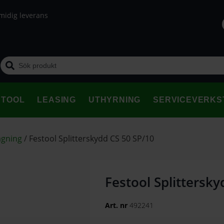
midig leverans
STOOL
LEASING
UTHYRNING
SERVICEVERKS
ågning
/
Festool Splitterskydd CS 50 SP/10
Festool Splittersky
Art. nr
492241