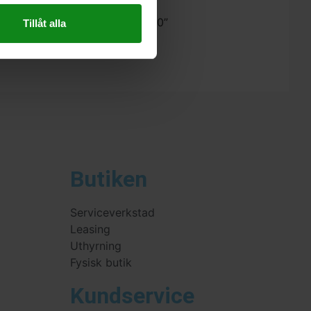
stool Splitterskydd CS 50 SP/10”
Tillåt alla
 skriva en recension.
Butiken
Serviceverkstad
Leasing
Uthyrning
Fysisk butik
Kundservice