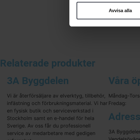
Avvisa alla
Relaterade produkter
3A Byggdelen
Våra ö
Vi är återförsäljare av elverktyg, tillbehör,
Måndag-Tors
infästning och förbrukningsmaterial. Vi har
Fredag:
en fysisk butik och serviceverkstad i
Adres
Stockholm samt en e-handel för hela
Sverige. Av oss får du professionell
3A Byggdele
service av medarbetare med gedigen
Vendelsöväg