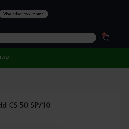
0
TAD
dd CS 50 SP/10