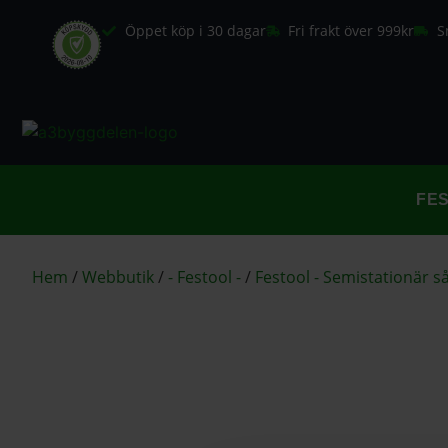
Öppet köp i 30 dagar
Fri frakt över 999kr
S
FE
Hem
/
Webbutik
/
- Festool -
/
Festool - Semistationär s