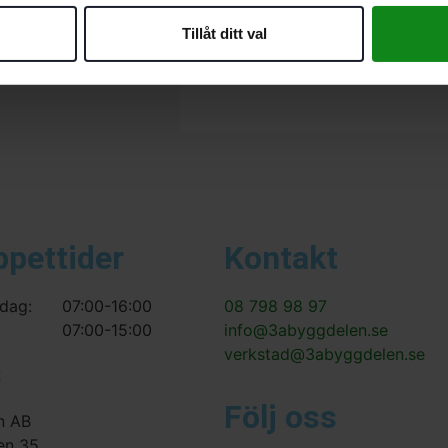
Bli först med att recensera ”Fe
Tillåt ditt val
Du måste vara
inloggad
för att
ppettider
Kontakt
dag:
07:00-16:00
08 798 98 97
07:00-15:00
info@3abyggdelen.se
verkstad@3abyggdelen.se
s
Följ oss
n AB
en 35