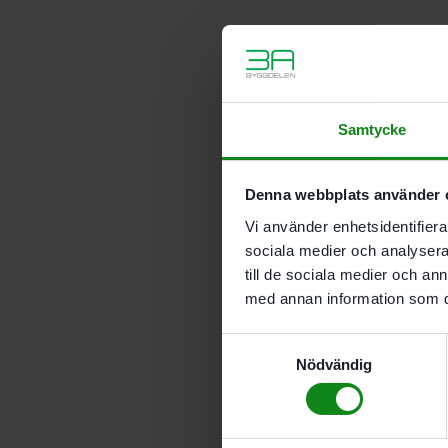
Samtycke
Denna webbplats använder 
Vi använder enhetsidentifierar
sociala medier och analysera 
till de sociala medier och a
med annan information som du 
Samtyckesval
Nödvändig