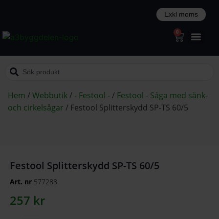
0
Hem
/
Webbutik
/
- Festool -
/
Festool - Såga med sänk-
och cirkelsågar
/
Festool Splitterskydd SP-TS 60/5
Festool Splitterskydd SP-TS 60/5
Art. nr
577288
257
kr