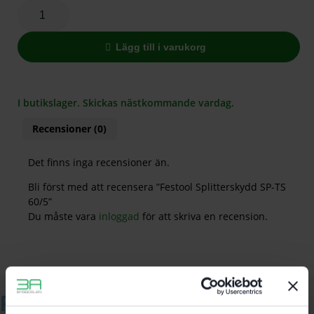
Lägg till i varukorg
I butikslager. Skickas nästkommande vardag.
Recensioner (0)
Det finns inga recensioner än.
Bli först med att recensera ”Festool Splitterskydd SP-TS
60/5”
Du måste vara
inloggad
för att skriva en recension.
Relaterade produkter