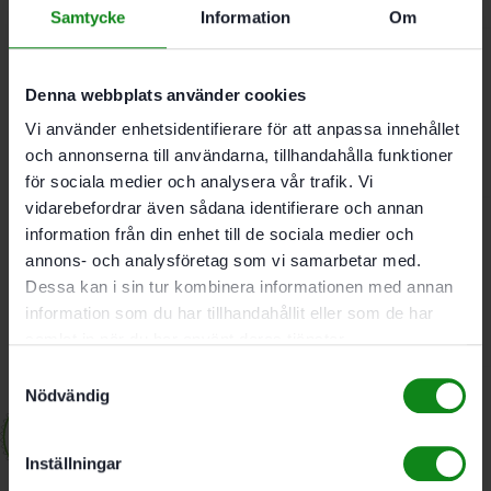
Samtycke
Information
Om
Festool Täckskydd
Denna webbplats använder cookies
ABSA-TS55/60
Vi använder enhetsidentifierare för att anpassa innehållet
och annonserna till användarna, tillhandahålla funktioner
849
kr
för sociala medier och analysera vår trafik. Vi
vidarebefordrar även sådana identifierare och annan
information från din enhet till de sociala medier och
Festool Parallellanslag
annons- och analysföretag som vi samarbetar med.
PA-TS 60
Dessa kan i sin tur kombinera informationen med annan
information som du har tillhandahållit eller som de har
samlat in när du har använt deras tjänster.
829
kr
Samtyckesval
Nödvändig
Inställningar