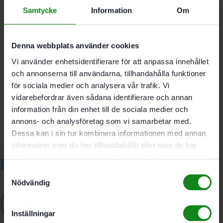
Samtycke
Information
Om
Mått (l x b x h) 148 x 76 x 60 mm; Vikt 0.5 kg
Denna webbplats använder cookies
Vi använder enhetsidentifierare för att anpassa innehållet
Det finns inga recensioner än.
och annonserna till användarna, tillhandahålla funktioner
Bli först med att recensera ”Festool Sprutpistolshållare
för sociala medier och analysera vår trafik. Vi
WCR 1000 LPH”
vidarebefordrar även sådana identifierare och annan
Du måste vara
inloggad
för att skriva en recension.
information från din enhet till de sociala medier och
annons- och analysföretag som vi samarbetar med.
Dessa kan i sin tur kombinera informationen med annan
information som du har tillhandahållit eller som de har
samlat in när du har använt deras tjänster.
Relaterade produkter
Samtyckesval
Nödvändig
Inställningar