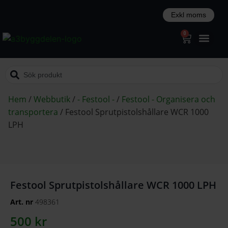
0
Hem
/
Webbutik
/
- Festool -
/
Festool - Organisera och
transportera
/
Festool Sprutpistolshållare WCR 1000
LPH
Festool Sprutpistolshållare WCR 1000 LPH
Art. nr
498361
500
kr