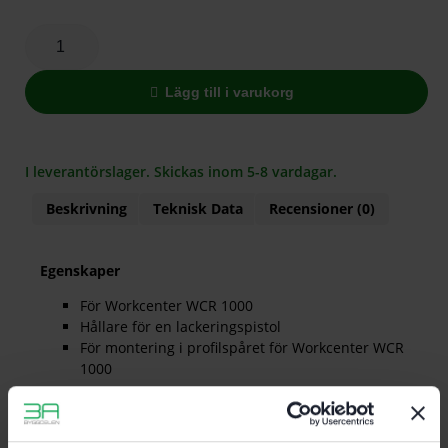
Lägg till i varukorg
I leverantörslager. Skickas inom 5-8 vardagar.
Beskrivning
Teknisk Data
Recensioner (0)
Egenskaper
För Workcenter WCR 1000
Hållare för en lackeringspistol
För montering i profilspåret för Workcenter WCR
1000
Leveransomfattning
2 st skruvar. 2 st muttrar.