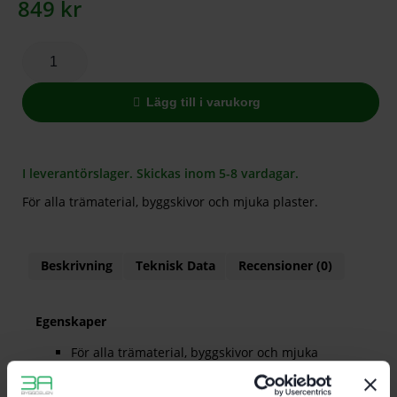
849
kr
Lägg till i varukorg
I leverantörslager. Skickas inom 5-8 vardagar.
För alla trämaterial, byggskivor och mjuka plaster.
Beskrivning
Teknisk Data
Recensioner (0)
Egenskaper
För alla trämaterial, byggskivor och mjuka
plaster.
Fint snitt