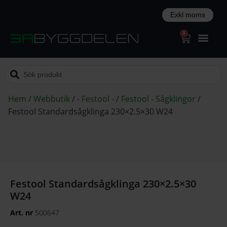
0
Hem
/
Webbutik
/
- Festool -
/
Festool - Sågklingor
/
Festool Standardsågklinga 230×2.5×30 W24
Festool Standardsågklinga 230×2.5×30
W24
Art. nr
500647