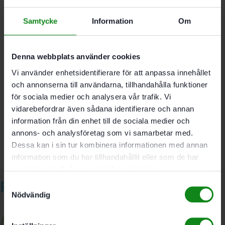
För HK 85
Samtycke
Information
Om
Diameter 230 mm; Snittbredd 2.5 mm; Borrnings-Ø 30
mm; Tandantal 24; Spånvinkel 20 °; Tandform W
Denna webbplats använder cookies
Vi använder enhetsidentifierare för att anpassa innehållet
och annonserna till användarna, tillhandahålla funktioner
Det finns inga recensioner än.
för sociala medier och analysera vår trafik. Vi
Bli först med att recensera ”Festool Standardsågklinga
vidarebefordrar även sådana identifierare och annan
230×2.5×30 W24”
information från din enhet till de sociala medier och
Du måste vara
inloggad
för att skriva en recension.
annons- och analysföretag som vi samarbetar med.
Dessa kan i sin tur kombinera informationen med annan
information som du har tillhandahållit eller som de har
samlat in när du har använt deras tjänster.
Relaterade produkter
Samtyckesval
Nödvändig