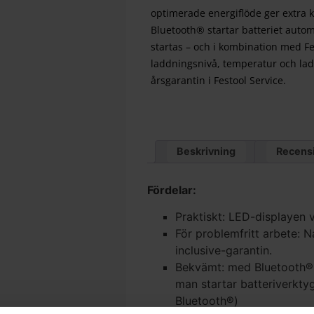
optimerade energiflöde ger extra kr
Bluetooth® startar batteriet auto
startas – och i kombination med F
laddningsnivå, temperatur och ladd
årsgarantin i Festool Service.
Beskrivning
Recensi
Fördelar:
Praktiskt: LED-displayen vi
För problemfritt arbete: N
inclusive-garantin.
Bekvämt: med Bluetooth®
man startar batteriverkt
Bluetooth®)