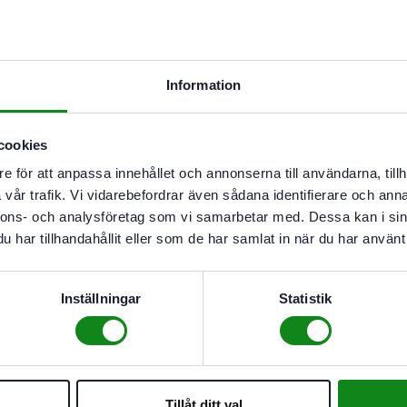
Säkert: Ramen av mjukt So
maskinen ligger säkert på
Smart utökning: Med Fest
Bluetooth®-funktion får du
Information
detaljerad indikering av l
eller laddningscykler
Arbeta bekvämare: 4,0 Ah 
cookies
Full effekt: tabless-tekno
e för att anpassa innehållet och annonserna till användarna, tillh
uppgifter
vår trafik. Vi vidarebefordrar även sådana identifierare och anna
Kortare laddningscykler: 
nnons- och analysföretag som vi samarbetar med. Dessa kan i sin
användning tack vare den
har tillhandahållit eller som de har samlat in när du har använt 
Långlivade: den låga värm
batteriernas livslängd
Varmt eller kallt: tabless
Inställningar
Statistik
temperaturer
Snabb laddning: kan anvä
laddaren SCA 16. Det är m
laddningen
Tillåt ditt val