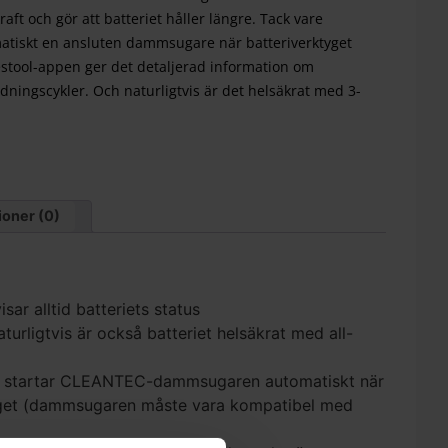
aft och gör att batteriet håller längre. Tack vare
matiskt en ansluten dammsugare när batteriverktyget
estool-appen ger det detaljerad information om
ningscykler. Och naturligtvis är det helsäkrat med 3-
oner (0)
sar alltid batteriets status
aturligtvis är också batteriet helsäkrat med all-
 startar CLEANTEC-dammsugaren automatiskt när
yget (dammsugaren måste vara kompatibel med