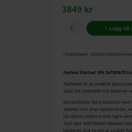
3849
kr
Lägg till
I butikslager. Skickas nästkomma
Festool Startset 18V 2xTBX4/TCL6
Startsetet är en praktisk basutrus
Varje set innehåller två batterier 
Det kraftfulla TBX 4-batteriet med
arbeten som drar mycket ström, samt
på tabless-cellerna med lägre värm
Tack vare AIRSTREAM-tekniken kyls
laddaren SCA 16 och är snabbt full