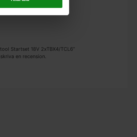
 C-ASI,
estool Startset 18V 2xTBX4/TCL6”
 skriva en recension.