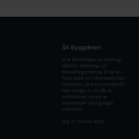
3A Byggdelen
Vi är återförsäljare av elverktyg,
tillbehör, infästning och
förbrukningsmaterial. Vi har en
fysisk butik och serviceverkstad i
Stockholm samt en e-handel för
hela Sverige. Av oss får du
professionell service av
medarbetare med gedigen
erfarenhet.
Org. nr:
556341-4290