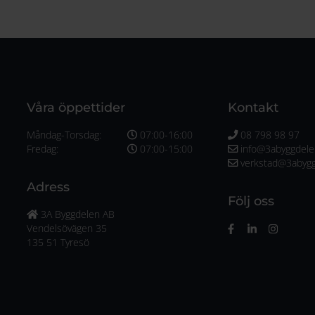
Våra öppettider
Kontakt
Måndag-Torsdag:
07:00-16:00
08 798 98 97
Fredag:
07:00-15:00
info@3abyggdele
verkstad@3abygg
Adress
Följ oss
3A Byggdelen AB
Vendelsövägen 35
135 51 Tyresö