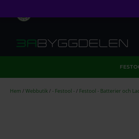
Öppet köp i 30 dagar
Fri frakt över 999kr
S
FESTO
Hem
/
Webbutik
/
- Festool -
/
Festool - Batterier och L