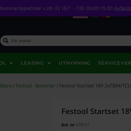
Sommaröppettider v.28-32 (6/7 - 7/8) 06.00-15.00
Avfärd
midig leverans
OL
LEASING
UTHYRNING
SERVICEVE
addare
/
Festool - Batterier
/
Festool Startset 18V 2xTBX4/TCL
Festool Startset 1
Art. nr
578731