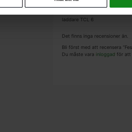
lev.omfattning:
2 x tabless-batteri BP 18 TBX 4
laddare TCL 6
Det finns inga recensioner än.
Bli först med att recensera ”F
Du måste vara
inloggad
för att