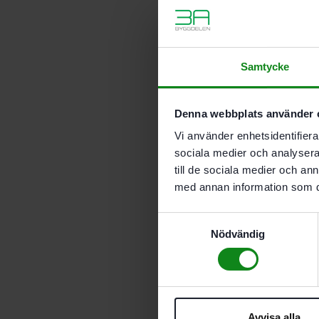
Samtycke
Denna webbplats använder 
Vi använder enhetsidentifierar
sociala medier och analysera 
till de sociala medier och a
med annan information som du 
Samtyckesval
Nödvändig
Avvisa alla