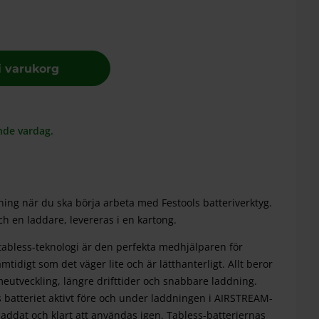
 i varukorg
nde vardag.
tning när du ska börja arbeta med Festools batteriverktyg.
och en laddare, levereras i en kartong.
 tabless-teknologi är den perfekta medhjälparen för
idigt som det väger lite och är lätthanterligt. Allt beror
eutveckling, längre drifttider och snabbare laddning.
 batteriet aktivt före och under laddningen i AIRSTREAM-
addat och klart att användas igen. Tabless-batteriernas