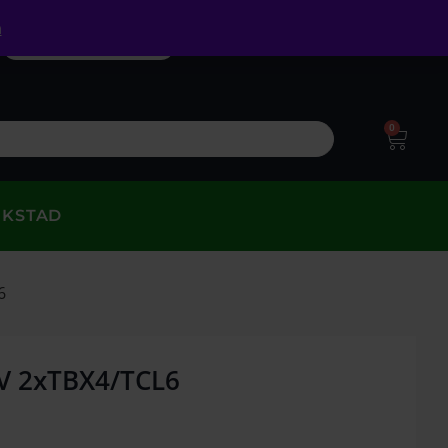
a
0
RKSTAD
6
8V 2xTBX4/TCL6