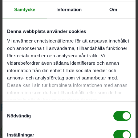
Samtycke
Information
Om
Diameter: 5 mm
Förpackning: 3-pack
Denna webbplats använder cookies
Vi använder enhetsidentifierare för att anpassa innehållet
Det finns inga recensioner än.
och annonserna till användarna, tillhandahålla funktioner
för sociala medier och analysera vår trafik. Vi
Bli först med att recensera ”Festool Stenborr DB
STONE CE D5 3-pack”
vidarebefordrar även sådana identifierare och annan
Du måste vara
inloggad
för att skriva en recension.
information från din enhet till de sociala medier och
annons- och analysföretag som vi samarbetar med.
Dessa kan i sin tur kombinera informationen med annan
information som du har tillhandahållit eller som de har
samlat in när du har använt deras tjänster.
Relaterade produkter
Samtyckesval
Nödvändig
Inställningar