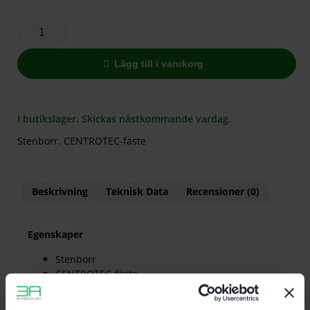
Lägg till i varukorg
I butikslager. Skickas nästkommande vardag.
Stenborr. CENTROTEC-fäste
Beskrivning
Teknisk Data
Recensioner (0)
Egenskaper
Stenborr
CENTROTEC-fäste
För skruvdragare och slagborrmaskiner med
FastFix-system