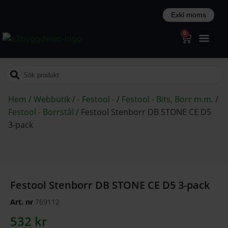
0
Hem
/
Webbutik
/
- Festool -
/
Festool - Bits, Borr m.m.
/
Festool - Borrstål
/
Festool Stenborr DB STONE CE D5
3-pack
Festool Stenborr DB STONE CE D5 3-pack
Art. nr
769112
532
kr