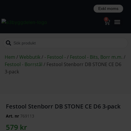
0
Hem
/
Webbutik
/
- Festool -
/
Festool - Bits, Borr m.m.
/
Festool - Borrstål
/
Festool Stenborr DB STONE CE D6
3-pack
Festool Stenborr DB STONE CE D6 3-pack
Art. nr
769113
579
kr