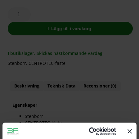
Lägg till i varukorg
I butikslager. Skickas nästkommande vardag.
Stenborr. CENTROTEC-fäste
Beskrivning
Teknisk Data
Recensioner (0)
Egenskaper
Stenborr
CENTROTEC-fäste
För skruvdragare och slagborrmaskiner med
FastFix-system