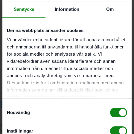
Samtycke
Information
Om
Diameter: 6 mm
Förpackning: 3-pack
Denna webbplats använder cookies
Vi använder enhetsidentifierare för att anpassa innehållet
Det finns inga recensioner än.
och annonserna till användarna, tillhandahålla funktioner
för sociala medier och analysera vår trafik. Vi
Bli först med att recensera ”Festool Stenborr DB
STONE CE D6 3-pack”
vidarebefordrar även sådana identifierare och annan
Du måste vara
inloggad
för att skriva en recension.
information från din enhet till de sociala medier och
annons- och analysföretag som vi samarbetar med.
Dessa kan i sin tur kombinera informationen med annan
information som du har tillhandahållit eller som de har
samlat in när du har använt deras tjänster.
Relaterade produkter
Samtyckesval
Nödvändig
Inställningar