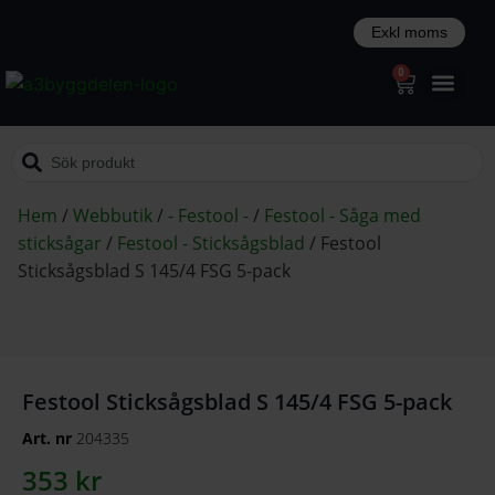
0
Hem
/
Webbutik
/
- Festool -
/
Festool - Såga med
sticksågar
/
Festool - Sticksågsblad
/
Festool
Sticksågsblad S 145/4 FSG 5-pack
Festool Sticksågsblad S 145/4 FSG 5-pack
Art. nr
204335
353
kr