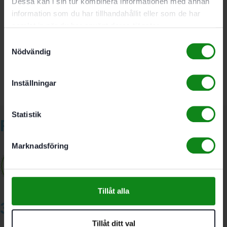
Dessa kan i sin tur kombinera informationen med annan
information som du har tillhandahållit eller som de har
Det finns inga recensioner än.
samlat in när du har använt deras tjänster.
Bli först med att recensera ”Festool Sticksågsblad S
Samtyckesval
Nödvändig
145/4 FSG 5-pack”
Du måste vara
inloggad
för att skriva en recension.
Inställningar
Statistik
Relaterade produkter
Marknadsföring
Tillåt alla
3A Byggdelen
Tillåt ditt val