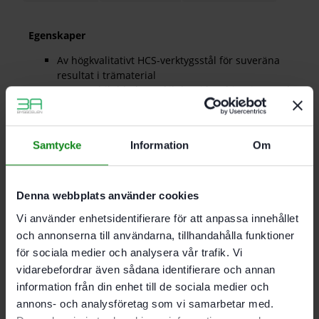
Egenskaper
Av högkvalitativt HCS-verktygsstål för suveräna
resultat i trämaterial
Extra stabilt blad. särskilt bra i kombination med
styrskenan för raka snitt
WOOD Universal. Universalbladet för rätvinkliga
snitt som täcker alla träapplikationer. Perfekt
Samtycke
Information
Om
även i kombination med Festools styrskena
För PS 300. PSB 300. PS 400. PSC 400. PSBC 400.
PSB 400. PS 420. PSB 420. PSC 420. PSBC 420
Skränkta tänder. koniskt slipade för snabba
Denna webbplats använder cookies
vinkelräta snitt
Vi använder enhetsidentifierare för att anpassa innehållet
och annonserna till användarna, tillhandahålla funktioner
för sociala medier och analysera vår trafik. Vi
Tandad längd 145 mm
Tanddelning 4 mm
vidarebefordrar även sådana identifierare och annan
Max. materialtjocklek 100 mm
information från din enhet till de sociala medier och
Förpackning 5-pack
annons- och analysföretag som vi samarbetar med.