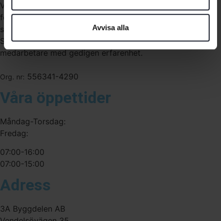
Vi är återförsäljare av elverktyg, tillbehör, infästning och
förbrukningsmaterial. Vi har en fysisk butik och
Avvisa alla
serviceverkstad i Stockholm samt en e-handel för hela
Sverige. Av oss får du professionell service av
medarbetare med gedigen erfarenhet.
556341-4290
Org. nr:
Våra öppettider
Måndag-Torsdag:
Fredag:
07:00-16:00
07:00-15:00
Adress
3A Byggdelen AB
Vendelsövägen 35