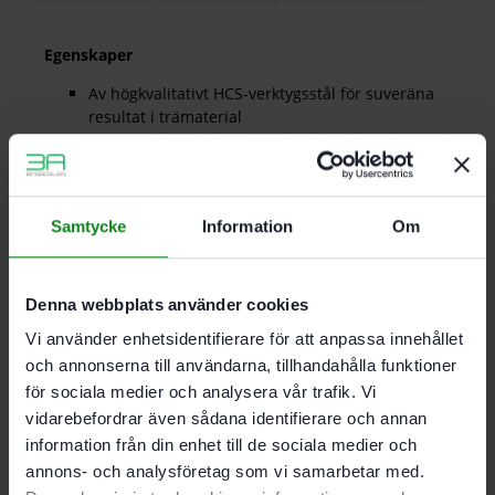
Egenskaper
Av högkvalitativt HCS-verktygsstål för suveräna
resultat i trämaterial
Extra stabilt blad. särskilt bra i kombination med
styrskenan för raka snitt
WOOD Universal. Universalbladet för rätvinkliga
snitt som täcker alla träapplikationer. Perfekt
Samtycke
Information
Om
även i kombination med Festools styrskena
För PS 300. PSB 300. PS 400. PSC 400. PSBC 400.
PSB 400. PS 420. PSB 420. PSC 420. PSBC 420
Skränkta tänder för snabba, korrekt vinklade
Denna webbplats använder cookies
snitt
Vi använder enhetsidentifierare för att anpassa innehållet
och annonserna till användarna, tillhandahålla funktioner
för sociala medier och analysera vår trafik. Vi
Tandad längd 75 mm
Tanddelning 4 mm
vidarebefordrar även sådana identifierare och annan
Max. materialtjocklek 30 mm
information från din enhet till de sociala medier och
Förpackning 5-pack
annons- och analysföretag som vi samarbetar med.