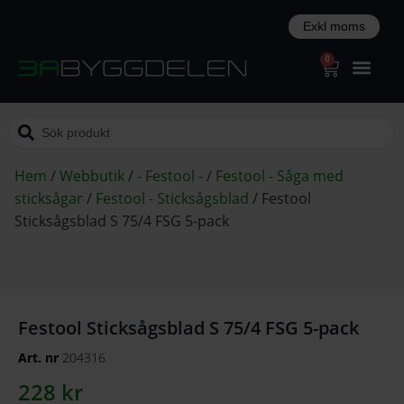
0
Hem
/
Webbutik
/
- Festool -
/
Festool - Såga med
sticksågar
/
Festool - Sticksågsblad
/
Festool
Sticksågsblad S 75/4 FSG 5-pack
Festool Sticksågsblad S 75/4 FSG 5-pack
Art. nr
204316
228
kr