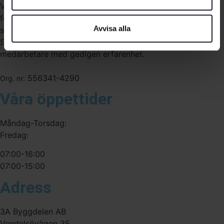
Vi är återförsäljare av elverktyg, tillbehör, infästning och
förbrukningsmaterial. Vi har en fysisk butik och
Avvisa alla
serviceverkstad i Stockholm samt en e-handel för hela
Sverige. Av oss får du professionell service av
medarbetare med gedigen erfarenhet.
556341-4290
Org. nr:
Våra öppettider
Måndag-Torsdag:
Fredag:
07:00-16:00
07:00-15:00
Adress
3A Byggdelen AB
Vendelsövägen 35