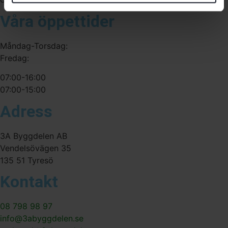
Våra öppettider
Måndag-Torsdag:
Fredag:
07:00-16:00
07:00-15:00
Adress
3A Byggdelen AB
Vendelsövägen 35
135 51 Tyresö
Kontakt
08 798 98 97
info@3abyggdelen.se