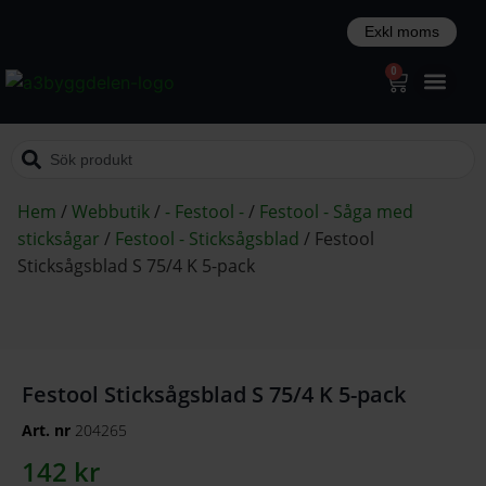
0
Hem
/
Webbutik
/
- Festool -
/
Festool - Såga med
sticksågar
/
Festool - Sticksågsblad
/
Festool
Sticksågsblad S 75/4 K 5-pack
Festool Sticksågsblad S 75/4 K 5-pack
Art. nr
204265
142
kr