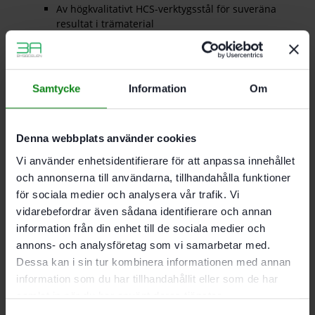
Av högkvalitativt HCS-verktygsstål för suveräna
resultat i trämaterial
WOOD Curves. Idealiskt för kurvor – även
extremt snäva radier är möjliga
För PS 300. PSB 300. PS 400. PSC 400. PSBC 400.
PSB 400. PS 420. PSB 420. PSC 420. PSBC 420
Samtycke
Information
Om
Skränkta tänder för snabba snitt.
Denna webbplats använder cookies
Tandad längd 75 mm
Tanddelning 4 mm
Vi använder enhetsidentifierare för att anpassa innehållet
Max. materialtjocklek 30 mm
och annonserna till användarna, tillhandahålla funktioner
Förpackning 5-pack
för sociala medier och analysera vår trafik. Vi
vidarebefordrar även sådana identifierare och annan
information från din enhet till de sociala medier och
Det finns inga recensioner än.
annons- och analysföretag som vi samarbetar med.
Dessa kan i sin tur kombinera informationen med annan
Bli först med att recensera ”Festool Sticksågsblad S
75/4 K 5-pack”
information som du har tillhandahållit eller som de har
Du måste vara
inloggad
för att skriva en recension.
samlat in när du har använt deras tjänster.