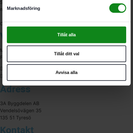
Sverige. Av oss får du professionell service av
Marknadsföring
medarbetare med gedigen erfarenhet.
556341-4290
Org. nr:
Våra öppettider
Tillåt alla
Måndag-Torsdag:
Tillåt ditt val
Fredag:
07:00-16:00
Avvisa alla
07:00-15:00
Adress
3A Byggdelen AB
Vendelsövägen 35
135 51 Tyresö
Kontakt