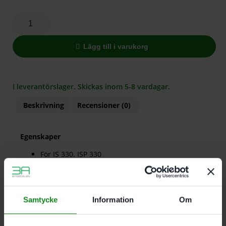
Lägg till i varukorg
I leverantörslager. Skickas inom 5-8 vardagar.
Beskrivning
Recensioner (0)
Egenskaper
För IS 330. ISP 330
Sågkedja ISO
Kedjedelning 3/8″
För flexibla till tryckfasta dämpningsmaterial
Samtycke
Information
Om
Det finns inga recensioner än.