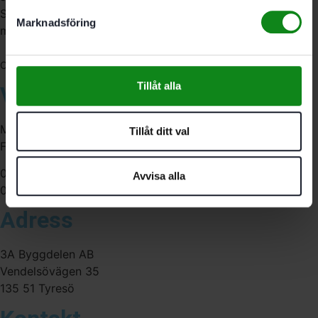
Sverige. Av oss får du professionell service av
Marknadsföring
medarbetare med gedigen erfarenhet.
556341-4290
Org. nr:
Tillåt alla
Våra öppettider
Måndag-Torsdag:
Tillåt ditt val
Fredag:
07:00-16:00
Avvisa alla
07:00-15:00
Adress
3A Byggdelen AB
Vendelsövägen 35
135 51 Tyresö