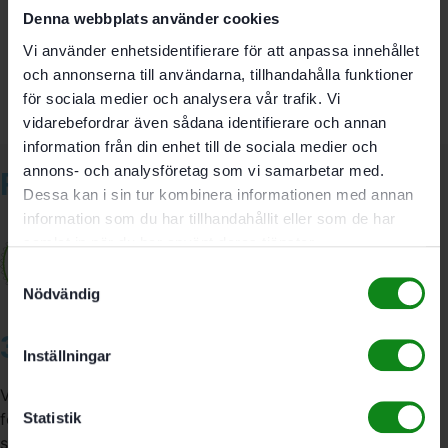
Bli först med att recensera ”Festool Svärdsågskedja SC
Denna webbplats använder cookies
3/8″-90 I-57E”
Vi använder enhetsidentifierare för att anpassa innehållet
Du måste vara
inloggad
för att skriva en recension.
och annonserna till användarna, tillhandahålla funktioner
för sociala medier och analysera vår trafik. Vi
vidarebefordrar även sådana identifierare och annan
information från din enhet till de sociala medier och
annons- och analysföretag som vi samarbetar med.
Relaterade produkter
Dessa kan i sin tur kombinera informationen med annan
information som du har tillhandahållit eller som de har
samlat in när du har använt deras tjänster.
Samtyckesval
Nödvändig
3A Byggdelen
Inställningar
Vi är återförsäljare av elverktyg, tillbehör, infästning och
Statistik
förbrukningsmaterial. Vi har en fysisk butik och
serviceverkstad i Stockholm samt en e-handel för hela