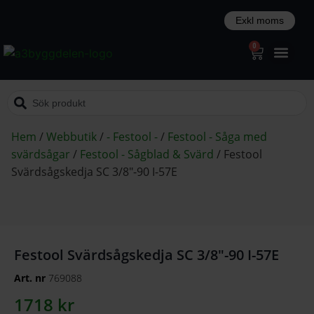
0
Hem
/
Webbutik
/
- Festool -
/
Festool - Såga med
svärdsågar
/
Festool - Sågblad & Svärd
/
Festool
Svärdsågskedja SC 3/8″-90 I-57E
Festool Svärdsågskedja SC 3/8″-90 I-57E
Art. nr
769088
1718
kr