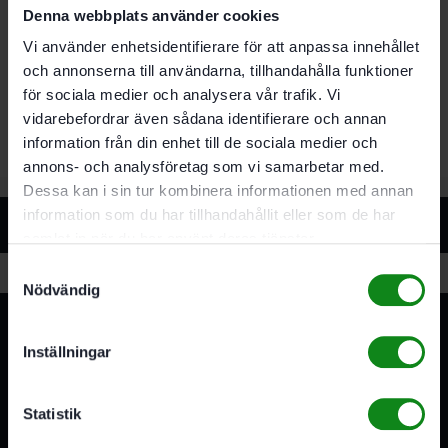
sig
Denna webbplats använder cookies
För antistatisk sugslang plug it D27/22×3.5 AS-
GQ/CT och D27/22x 5 AS-GQ/CT
Vi använder enhetsidentifierare för att anpassa innehållet
Antistatisk
och annonserna till användarna, tillhandahålla funktioner
Svivelkoppling för anslutning på dammsugarens
för sociala medier och analysera vår trafik. Vi
insug. ytterdiameter Ø 58 mm
vidarebefordrar även sådana identifierare och annan
information från din enhet till de sociala medier och
annons- och analysföretag som vi samarbetar med.
Dessa kan i sin tur kombinera informationen med annan
information som du har tillhandahållit eller som de har
Relaterade produkter
samlat in när du har använt deras tjänster.
Samtyckesval
Nödvändig
Inställningar
Statistik
3A Byggdelen