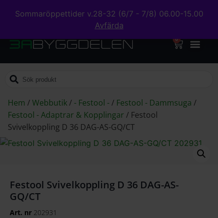
Sommaröppettider v.28-32 (6/7 - 7/8) 06.00-15.00
Avfärda
0
Hem
/
Webbutik
/
- Festool -
/
Festool - Dammsuga
/
Festool - Adaptrar & Kopplingar
/
Festool
Svivelkoppling D 36 DAG-AS-GQ/CT
Festool Svivelkoppling D 36 DAG-AS-
GQ/CT
Art. nr
202931