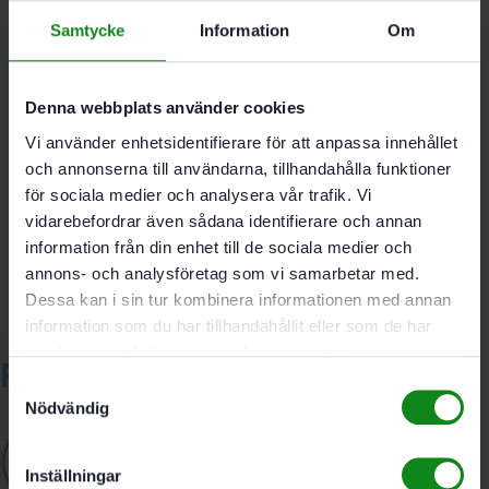
insug. ytterdiameter Ø 58 mm
Samtycke
Information
Om
Diameter 36 mm
Denna webbplats använder cookies
Vi använder enhetsidentifierare för att anpassa innehållet
Det finns inga recensioner än.
och annonserna till användarna, tillhandahålla funktioner
Bli först med att recensera ”Festool Svivelkoppling D36
för sociala medier och analysera vår trafik. Vi
DAG-AS/CTR”
vidarebefordrar även sådana identifierare och annan
Du måste vara
inloggad
för att skriva en recension.
information från din enhet till de sociala medier och
annons- och analysföretag som vi samarbetar med.
Dessa kan i sin tur kombinera informationen med annan
information som du har tillhandahållit eller som de har
samlat in när du har använt deras tjänster.
Relaterade produkter
Samtyckesval
Nödvändig
Inställningar