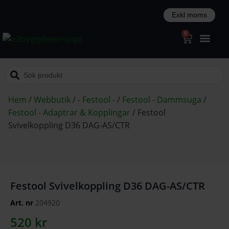
0
Hem
/
Webbutik
/
- Festool -
/
Festool - Dammsuga
/
Festool - Adaptrar & Kopplingar
/
Festool
Svivelkoppling D36 DAG-AS/CTR
Festool Svivelkoppling D36 DAG-AS/CTR
Art. nr
204920
520
kr