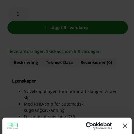
Lägg till i varukorg
I leverantörslager. Skickas inom 5-8 vardagar.
Beskrivning
Teknisk Data
Recensioner (0)
Egenskaper
Svivelkopplingen förhindrar att slangen vrider
sig
Med RFID-chip för automatisk
sugslangsavkänning
För antistat-sugslang D36
Antistatisk
Svivelkoppling för anslutning på dammsugarens