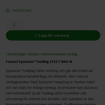
PRISHISTORIK
Lägg till i varukorg
I butikslager. Skickas nästkommande vardag.
Festool Systainer³ ToolBag SYS3 T-BAG M
Systainer³ ToolBag håller ordning och gör det enkelt att
transportera handverktyg och tillbehör. Den robusta
verktygsväskan med Systainer³-koppling är mycket stabil
och har plats för många verktyg. Innerfacken kan placeras
helt individuellt så att ToolBag alltid innehåller rätt
utrustning för arbetet hos kunden. Och självklart är den
kompatibel med Systainer-systemet. ToolBag kan kopplas