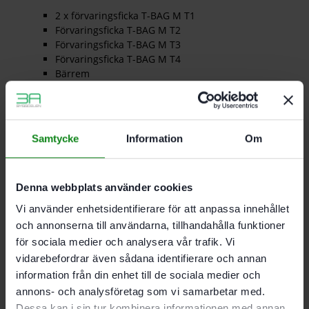
2 x förvaringsficka T-BAG M T1
Förvaringsficka T-BAG M T2
Förvaringsficka T-BAG M T3
Förvaringsficka T-BAG M T4
Bärrem
Mått med fötter (l x b x h) 396 x 296 x 360 mm
Last 20 kg
Samtycke
Information
Om
Bärlast (kopplad) 40 kg
Produktvikt utan tillbehör 3,5 kg
Denna webbplats använder cookies
Det finns inga recensioner än.
Vi använder enhetsidentifierare för att anpassa innehållet
Bli först med att recensera ”Festool Systainer³ ToolBag
och annonserna till användarna, tillhandahålla funktioner
SYS3 T-BAG M”
för sociala medier och analysera vår trafik. Vi
Du måste vara
inloggad
för att skriva en recension.
vidarebefordrar även sådana identifierare och annan
information från din enhet till de sociala medier och
annons- och analysföretag som vi samarbetar med.
Dessa kan i sin tur kombinera informationen med annan