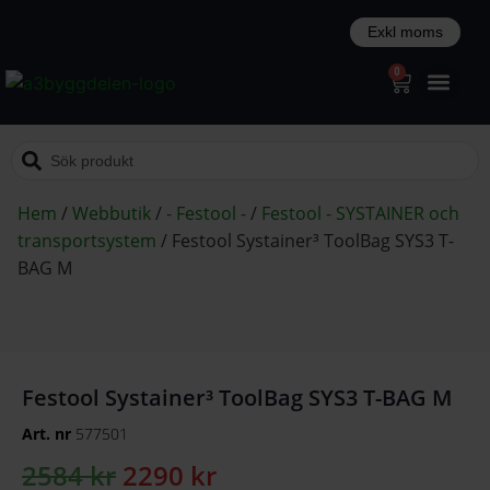
0
Hem
/
Webbutik
/
- Festool -
/
Festool - SYSTAINER och
transportsystem
/
Festool Systainer³ ToolBag SYS3 T-
BAG M
Festool Systainer³ ToolBag SYS3 T-BAG M
Art. nr
577501
2584
kr
2290
kr