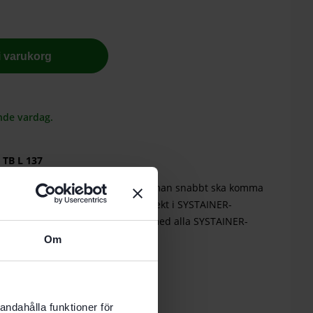
 i varukorg
nde vardag.
 TB L 137
t väsentliga och utformade för att man snabbt ska komma
al och tillbehör. Och passar perfekt i SYSTAINER-
 kan kopplas med varandra och med alla SYSTAINER-
Om
t, infällbart bärhandtag
av laster på upp till 20 kg
stemet genom T-LOC
andahålla funktioner för