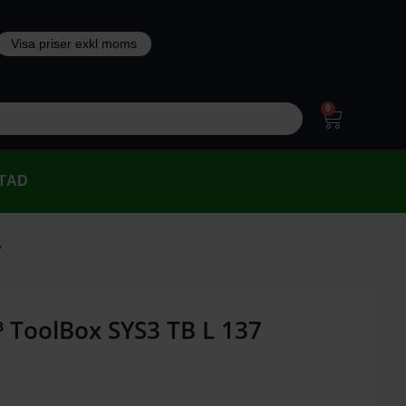
0
TAD
7
 ToolBox SYS3 TB L 137