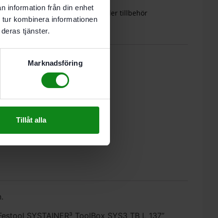
n information från din enhet
dverktyg, förbrukningsmaterial eller tillbehör
 tur kombinera informationen
deras tjänster.
(0)
Marknadsföring
Tillåt alla
.
 ”Festool SYSTAINER³ ToolBox SYS3 TB L 137”