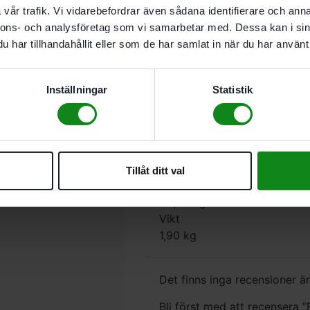
Standarddjup- och bredd
vår trafik. Vi vidarebefordrar även sådana identifierare och anna
För praktisk transport av han
nnons- och analysföretag som vi samarbetar med. Dessa kan i sin
har tillhandahållit eller som de har samlat in när du har använt 
Teknisk Data
Recensioner 
Mått med fötter (l x b x h)
Inställningar
Statistik
508 x 296 x 137 mm
Volym
13,20 l
Last
20,00 kg
Tillåt ditt val
Bärlast (kopplad)
40,00 kg
Vikt
1,90 kg
Det finns inga recensioner än
Bli först med att recensera