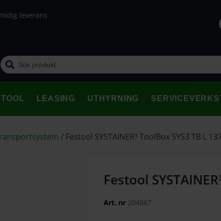
midig leverans
STOOL
LEASING
UTHYRNING
SERVICEVERKS
transportsystem
/
Festool SYSTAINER³ ToolBox SYS3 TB L 13
Festool SYSTAINER³
Art. nr
204867