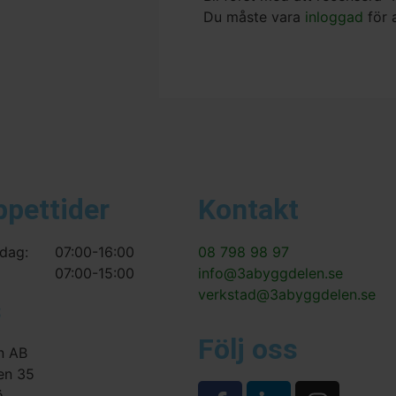
Du måste vara
inloggad
för 
ppettider
Kontakt
dag:
07:00-16:00
08 798 98 97
07:00-15:00
info@3abyggdelen.se
verkstad@3abyggdelen.se
s
Följ oss
n AB
en 35
ö