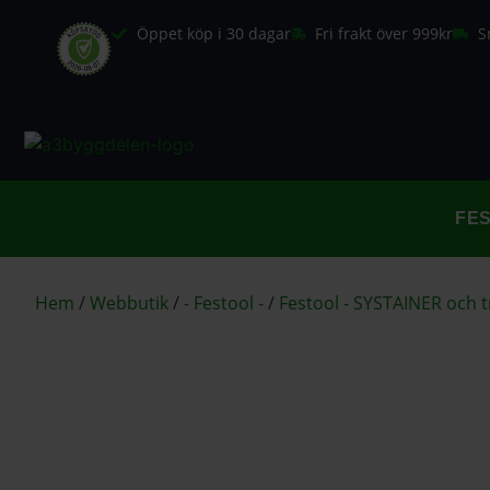
Öppet köp i 30 dagar
Fri frakt över 999kr
S
FE
Hem
/
Webbutik
/
- Festool -
/
Festool - SYSTAINER och 