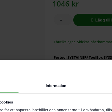
1046
kr
Lägg till
I butikslager. Skickas nästkomma
Festool SYSTAINER³ ToolBox SYS3
Öppna upptill, reducerade till de
åt handverktyg, förbrukningsmateri
systemet. SYSTAINER³ ToolBoxarna
generationer och dammsugare.
Information
Rymligt fack och lättåtkomlig
Robust konstruktion – klarar 
cookies
Kan kopplas i SYSTAINER-sy
e för att anpassa innehållet och annonserna till användarna, tillh