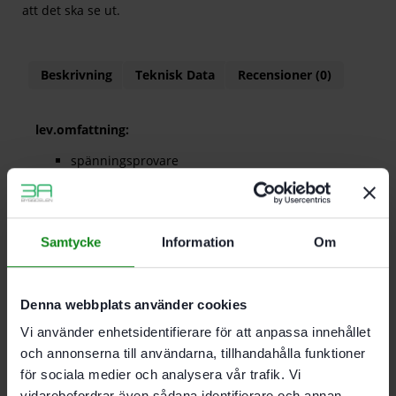
att det ska se ut.
Beskrivning
Teknisk Data
Recensioner (0)
lev.omfattning:
spänningsprovare
avisoleringsverktyg
100 x Wago 221-412 COMPACT anslut- 578118 1
782,26 ningsklämma (2 ledare)
50 x Wago 221-413 COMPACT
Samtycke
Information
Om
anslutningsklämma (3 ledare)
25 x Wago 221-415 COMPACT
anslutningsklämma (5 ledare)
Denna webbplats använder cookies
Systainer³
SYS3 S 76
Vi använder enhetsidentifierare för att anpassa innehållet
och annonserna till användarna, tillhandahålla funktioner
för sociala medier och analysera vår trafik. Vi
Mått (l x b x h) 265 x 171 x 71 mm
vidarebefordrar även sådana identifierare och annan