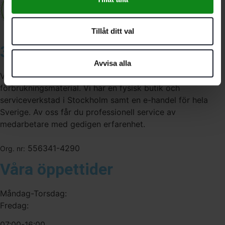
Tillåt ditt val
3A Byggdelen
Avvisa alla
Vi är återförsäljare av elverktyg, tillbehör, infästning och
förbrukningsmaterial. Vi har en fysisk butik och
serviceverkstad i Stockholm samt en e-handel för hela
Sverige. Av oss får du professionell service av
medarbetare med gedigen erfarenhet.
556341-4290
Org. nr:
Våra öppettider
Måndag-Torsdag:
Fredag:
07:00-16:00