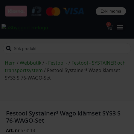
0
Hem
/
Webbutik
/
- Festool -
/
Festool - SYSTAINER och
transportsystem
/
Festool Systainer³ Wago klämset
SYS3 S 76-WAGO-Set
Festool Systainer³ Wago klämset SYS3 S
76-WAGO-Set
Art. nr
578118