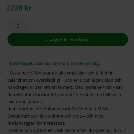
2228
kr
Lägg till i varukorg
I butikslager. Skickas nästkommande vardag.
I Systainer³ S förvarar du alla småsaker och tillbehör
välordnat och överskådligt. Tack vare den låga vikten och
handtaget är den lätt att ta med. Med Systainer³-rack kan
du dessutom förvara 6 Systainer³ S 76 som i en hylla och
även transportera
dem i fordonsinredningen vario3 från bott. I MINI-
Systainrarna är det ordning och reda – och med
mellanväggar, formpressade
insatser och Systainer³-rack bestämmer du själv hur du vill