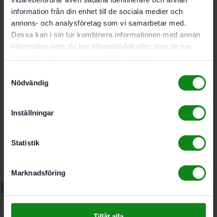
Mått med fötter (l x b x h) 265 x 171 x 76 mm
information från din enhet till de sociala medier och
Innermått (l x b x h) 258 x 164 x 67 mm
Last 5 kg
annons- och analysföretag som vi samarbetar med.
Bärlast (kopplad) 15 kg
Dessa kan i sin tur kombinera informationen med annan
Tillåten lockbelastning 100kg
information som du har tillhandahållit eller som de har
Produktvikt utan tillbehör 0,4 kg
samlat in när du har använt deras tjänster.
Samtyckesval
Nödvändig
Det finns inga recensioner än.
Bli först med att recensera ”Festool Systainer³ Wago
Inställningar
klämset SYS3 S 76-WAGO-Set”
Du måste vara
inloggad
för att skriva en recension.
Statistik
Marknadsföring
Relaterade produkter
Tillåt alla