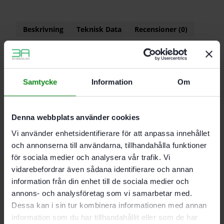
Beskrivning
Teknisk Data
Recensioner (0)
Leveransomfattning
4 x kort mellanvägg lång mellanvägg
Samtycke
Information
Om
Mått (l x b x h) 265 x 171 x 71 mm
Denna webbplats använder cookies
Mått med fötter (l x b x h) 265 x 171 x 76 mm
Innermått (l x b x h) 258 x 164 x 67 mm
Vi använder enhetsidentifierare för att anpassa innehållet
Last 5 kg
och annonserna till användarna, tillhandahålla funktioner
Bärlast (kopplad) 15 kg
för sociala medier och analysera vår trafik. Vi
Tillåten lockbelastning 100kg
vidarebefordrar även sådana identifierare och annan
Produktvikt utan tillbehör 0,4 kg
information från din enhet till de sociala medier och
annons- och analysföretag som vi samarbetar med.
Dessa kan i sin tur kombinera informationen med annan
Det finns inga recensioner än.
information som du har tillhandahållit eller som de har