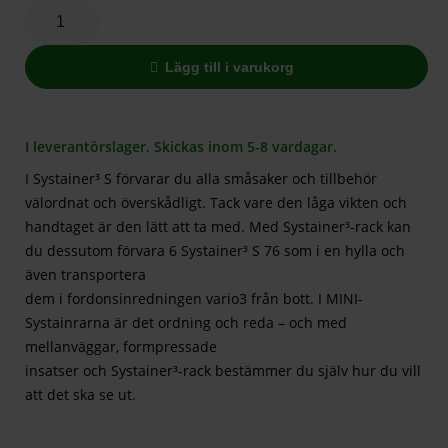
Lägg till i varukorg
I leverantörslager. Skickas inom 5-8 vardagar.
I Systainer³ S förvarar du alla småsaker och tillbehör
välordnat och överskådligt. Tack vare den låga vikten och
handtaget är den lätt att ta med. Med Systainer³-rack kan
du dessutom förvara 6 Systainer³ S 76 som i en hylla och
även transportera
dem i fordonsinredningen vario3 från bott. I MINI-
Systainrarna är det ordning och reda – och med
mellanväggar, formpressade
insatser och Systainer³-rack bestämmer du själv hur du vill
att det ska se ut.