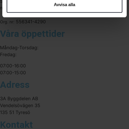
Sverige. Av oss får du professionell service av
Avvisa alla
medarbetare med gedigen erfarenhet.
556341-4290
Org. nr:
Våra öppettider
Måndag-Torsdag:
Fredag:
07:00-16:00
07:00-15:00
Adress
3A Byggdelen AB
Vendelsövägen 35
135 51 Tyresö
Kontakt