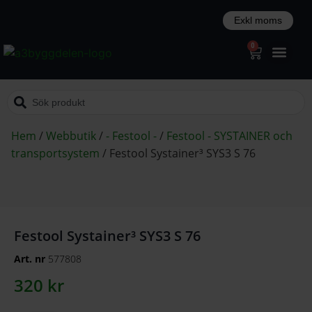
0
Hem
/
Webbutik
/
- Festool -
/
Festool - SYSTAINER och
transportsystem
/
Festool Systainer³ SYS3 S 76
Festool Systainer³ SYS3 S 76
Art. nr
577808
320
kr