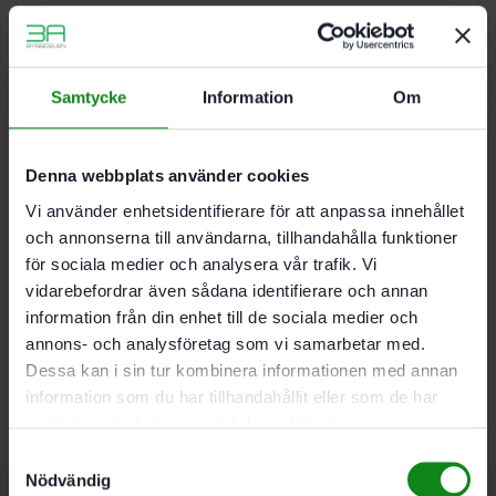
ansträngningar
Enkel och kompakt transport
Med universalinsats för smådelar
Samtycke
Information
Om
Denna webbplats använder cookies
Mått (l x b x h) 396 x 296 x 105 mm; Systainer-storlek
SYS 1 T-LOC
Vi använder enhetsidentifierare för att anpassa innehållet
och annonserna till användarna, tillhandahålla funktioner
för sociala medier och analysera vår trafik. Vi
Det finns inga recensioner än.
vidarebefordrar även sådana identifierare och annan
information från din enhet till de sociala medier och
Bli först med att recensera ”Festool SYSTAINER T-LOC
annons- och analysföretag som vi samarbetar med.
SYS 1 UNI”
Dessa kan i sin tur kombinera informationen med annan
Du måste vara
inloggad
för att skriva en recension.
information som du har tillhandahållit eller som de har
samlat in när du har använt deras tjänster.
Samtyckesval
Nödvändig