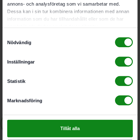
199
kr
annons- och analysföretag som vi samarbetar med.
Dessa kan i sin tur kombinera informationen med annan
information som du har tillhandahållit eller som de har
Festool T-shirt rundhals
samlat in när du har använt deras tjänster.
XXXL
Samtyckesval
Nödvändig
199
kr
Inställningar
Festool T-shirt rundhals
XL
Statistik
199
kr
Marknadsföring
Tillåt alla