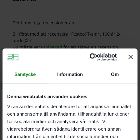
Det finns inga recensioner än.
Bli först med att recensera ”Festool T-shirt 100 år 2-
pack (XL)”
Du måste vara
inloggad
för att skriva en recension.
Samtycke
Information
Om
Relaterade produkter
Denna webbplats använder cookies
Vi använder enhetsidentifierare för att anpassa innehållet
Festool T-shirt rundhals
och annonserna till användarna, tillhandahålla funktioner
för sociala medier och analysera vår trafik. Vi
S
vidarebefordrar även sådana identifierare och annan
information från din enhet till de sociala medier och