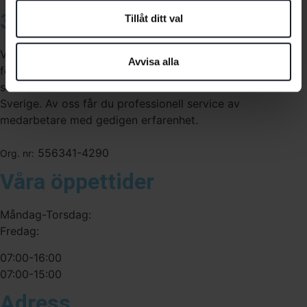
3A Byggdelen
Tillåt ditt val
Vi är återförsäljare av elverktyg, tillbehör, infästning och
Avvisa alla
förbrukningsmaterial. Vi har en fysisk butik och
serviceverkstad i Stockholm samt en e-handel för hela
Sverige. Av oss får du professionell service av
medarbetare med gedigen erfarenhet.
556341-4290
Org. nr:
Våra öppettider
Måndag-Torsdag:
Fredag:
07:00-16:00
07:00-15:00
Adress