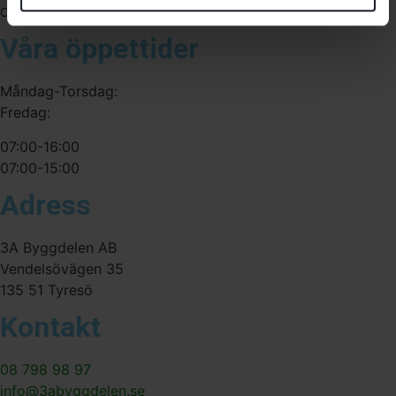
556341-4290
Org. nr:
Våra öppettider
Måndag-Torsdag:
Fredag:
07:00-16:00
07:00-15:00
Adress
3A Byggdelen AB
Vendelsövägen 35
135 51 Tyresö
Kontakt
08 798 98 97
info@3abyggdelen.se