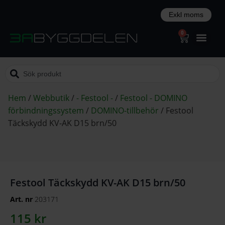
0
Hem
/
Webbutik
/
- Festool -
/
Festool - DOMINO
förbindningssystem
/
DOMINO-tillbehör
/
Festool
Täckskydd KV-AK D15 brn/50
Festool Täckskydd KV-AK D15 brn/50
Art. nr
203171
115
kr