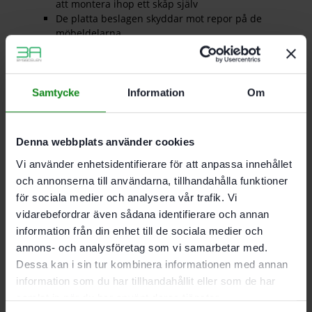
att montera ihop ett skåp själv
De platta beslagen skyddar mot repor på de
möbeldelarna
Beslagen utjämnar utan problem fräs- och
sågtoleranser på upp till 1.4 mm
De nya DOMINO förbindningarna för stommar
och möbler är idealiska för skivtjocklekar från 18
Samtycke
Information
Om
till 28 mm
För DF 500
Täcker DOMINO förbindningsbeslag D8 mm
Denna webbplats använder cookies
Färg: ljusbrun
Vi använder enhetsidentifierare för att anpassa innehållet
och annonserna till användarna, tillhandahålla funktioner
Förpackning 50 Antal
för sociala medier och analysera vår trafik. Vi
vidarebefordrar även sådana identifierare och annan
information från din enhet till de sociala medier och
Det finns inga recensioner än.
annons- och analysföretag som vi samarbetar med.
Dessa kan i sin tur kombinera informationen med annan
Bli först med att recensera ”Festool Täckskydd KV-AK
information som du har tillhandahållit eller som de har
D15 brn/50”
samlat in när du har använt deras tjänster.
Du måste vara
inloggad
för att skriva en recension.