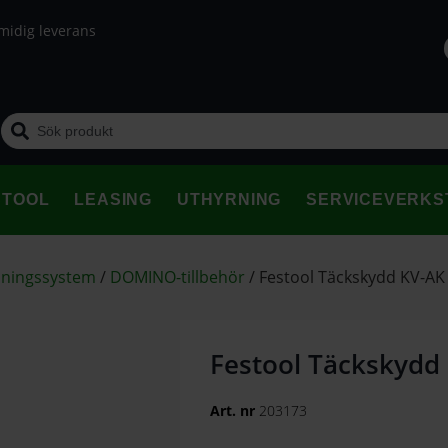
midig leverans
STOOL
LEASING
UTHYRNING
SERVICEVERKS
dningssystem
/
DOMINO-tillbehör
/
Festool Täckskydd KV-AK
Festool Täckskydd
Art. nr
203173