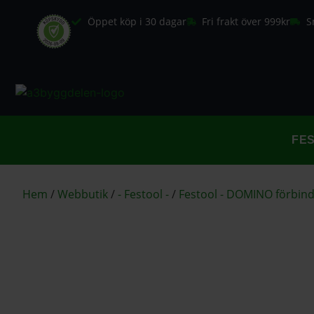
Öppet köp i 30 dagar
Fri frakt över 999kr
S
FE
Hem
/
Webbutik
/
- Festool -
/
Festool - DOMINO förbin