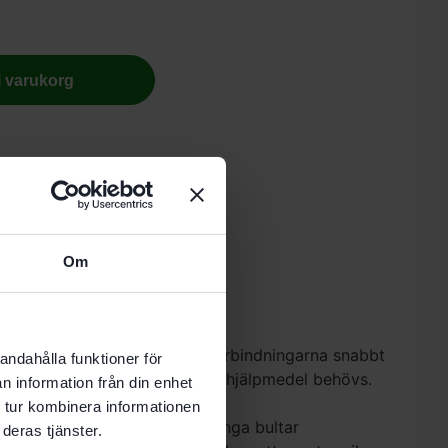
 i varukorg
-8 vardagar.
Om
ystemet positionerar man förbindningarna snabbt
andahålla funktioner för
xtra anslag och positioneringshjälpmedel behövs.
n information från din enhet
arbete
 tur kombinera informationen
ckan och förbindningarnas långa bultar
deras tjänster.