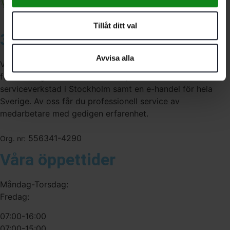
Tillåt ditt val
3A Byggdelen
Avvisa alla
Vi är återförsäljare av elverktyg, tillbehör, infästning och
förbrukningsmaterial. Vi har en fysisk butik och
serviceverkstad i Stockholm samt en e-handel för hela
Sverige. Av oss får du professionell service av
medarbetare med gedigen erfarenhet.
556341-4290
Org. nr:
Våra öppettider
Måndag-Torsdag:
Fredag:
07:00-16:00
07:00-15:00