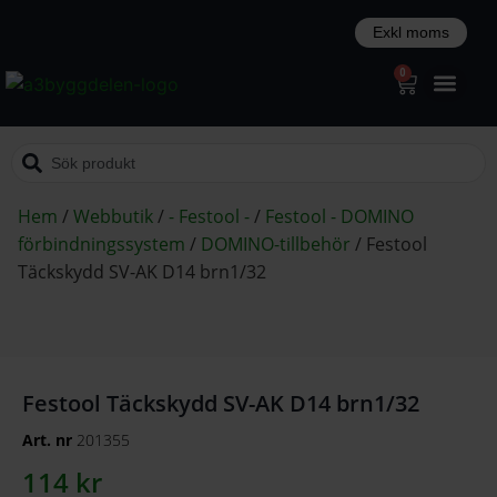
0
Hem
/
Webbutik
/
- Festool -
/
Festool - DOMINO
förbindningssystem
/
DOMINO-tillbehör
/
Festool
Täckskydd SV-AK D14 brn1/32
Festool Täckskydd SV-AK D14 brn1/32
Art. nr
201355
114
kr