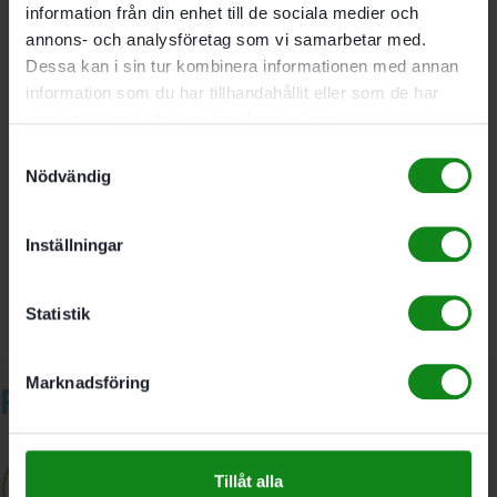
Plasttäckskydd för DOMINO-hål D14
information från din enhet till de sociala medier och
Färg: Mörkbrun
annons- och analysföretag som vi samarbetar med.
Dessa kan i sin tur kombinera informationen med annan
information som du har tillhandahållit eller som de har
Förpackning 32 Antal
samlat in när du har använt deras tjänster.
Samtyckesval
Nödvändig
Det finns inga recensioner än.
Bli först med att recensera ”Festool Täckskydd SV-AK
D14 brn1/32”
Inställningar
Du måste vara
inloggad
för att skriva en recension.
Statistik
Marknadsföring
Relaterade produkter
Tillåt alla