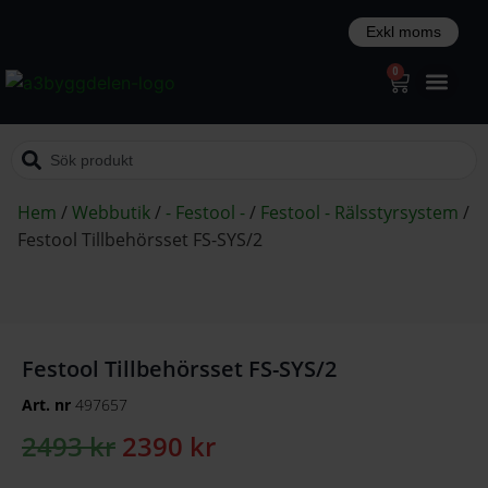
0
Hem
/
Webbutik
/
- Festool -
/
Festool - Rälsstyrsystem
/
Festool Tillbehörsset FS-SYS/2
Festool Tillbehörsset FS-SYS/2
Art. nr
497657
2493
kr
2390
kr