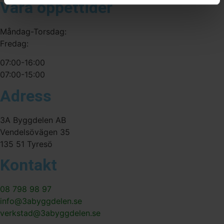
Våra öppettider
Måndag-Torsdag:
Fredag:
07:00-16:00
07:00-15:00
Adress
3A Byggdelen AB
Vendelsövägen 35
135 51 Tyresö
Kontakt
08 798 98 97
info@3abyggdelen.se
verkstad@3abyggdelen.se