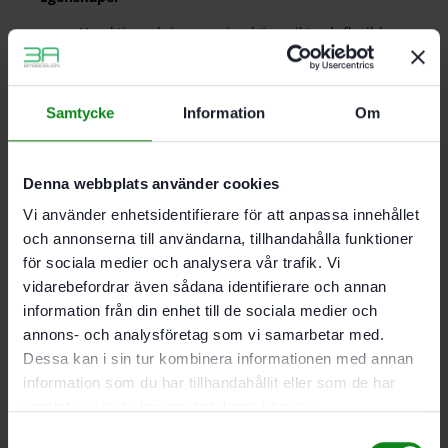
Varaktig ordning, maximal översikt och flexibla
moduler
Spara in på tid, arbetsmoment, steg och
ansträngningar
Samtycke
Information
Om
Enkel och kompakt transport
Setet levereras i en praktisk Systainer 1 T-LOC
Leveransomfattning
Denna webbplats använder cookies
2 x skruvtvingar FSZ 120. avvisare FS-AW. smygvinkel
FS-KS. längdstopp FS-RSP. 2 förbindningsstycke FSV.
Vi använder enhetsidentifierare för att anpassa innehållet
splitterskydd FS-SP 1400. i SYSTAINER SYS 1 T-LOC
och annonserna till användarna, tillhandahålla funktioner
för sociala medier och analysera vår trafik. Vi
vidarebefordrar även sådana identifierare och annan
Det finns inga recensioner än.
information från din enhet till de sociala medier och
annons- och analysföretag som vi samarbetar med.
Bli först med att recensera ”Festool Tillbehörsset FS-
Dessa kan i sin tur kombinera informationen med annan
SYS/2”
information som du har tillhandahållit eller som de har
Du måste vara
inloggad
för att skriva en recension.
samlat in när du har använt deras tjänster.
Samtyckesval