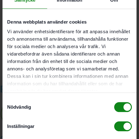
Recensioner (0)
Denna webbplats använder cookies
Det finns inga recensioner än.
Vi använder enhetsidentifierare för att anpassa innehållet
Bli först med att recensera ”Festool Tillbehörsset ZS
och annonserna till användarna, tillhandahålla funktioner
FS-EP TS/TSC55”
för sociala medier och analysera vår trafik. Vi
Du måste vara
inloggad
för att skriva en recension.
vidarebefordrar även sådana identifierare och annan
information från din enhet till de sociala medier och
annons- och analysföretag som vi samarbetar med.
Dessa kan i sin tur kombinera informationen med annan
information som du har tillhandahållit eller som de har
Relaterade produkter
samlat in när du har använt deras tjänster.
Samtyckesval
Nödvändig
Inställningar