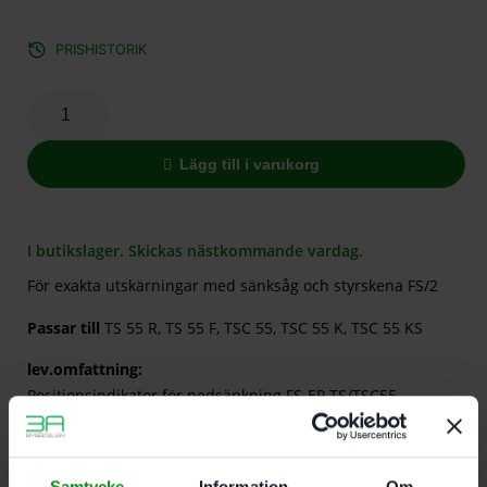
PRISHISTORIK
Lägg till i varukorg
I butikslager. Skickas nästkommande vardag.
För exakta utskärningar med sänksåg och styrskena FS/2
Passar till
TS 55 R, TS 55 F, TSC 55, TSC 55 K, TSC 55 KS
lev.omfattning:
Positionsindikator för nedsänkning FS-EP TS/TSC55
Snabbtvingar FS-EZ 150 (2 st)
Systainer SYS3 M 112
Samtycke
Information
Om