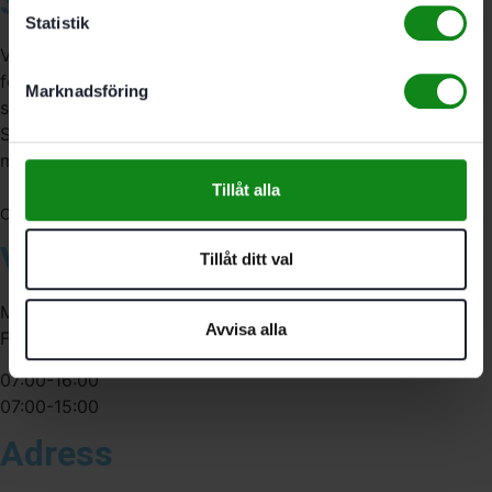
3A Byggdelen
Statistik
Vi är återförsäljare av elverktyg, tillbehör, infästning och
förbrukningsmaterial. Vi har en fysisk butik och
Marknadsföring
serviceverkstad i Stockholm samt en e-handel för hela
Sverige. Av oss får du professionell service av
medarbetare med gedigen erfarenhet.
Tillåt alla
556341-4290
Org. nr:
Våra öppettider
Tillåt ditt val
Måndag-Torsdag:
Avvisa alla
Fredag:
07:00-16:00
07:00-15:00
Adress