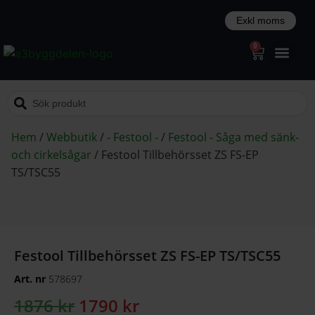
0
Hem
/
Webbutik
/
- Festool -
/
Festool - Såga med sänk-
och cirkelsågar
/
Festool Tillbehörsset ZS FS-EP
TS/TSC55
Festool Tillbehörsset ZS FS-EP TS/TSC55
Art. nr
578697
1876
kr
1790
kr