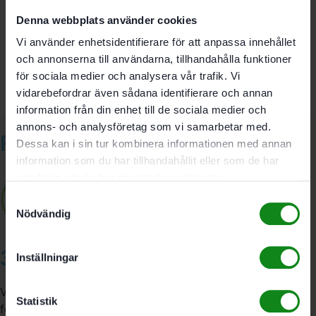
Det finns inga recensioner än.
Denna webbplats använder cookies
Bli först med att recensera ”Festool Tillbehörsset ZS
FS-EP TS60”
Vi använder enhetsidentifierare för att anpassa innehållet
Du måste vara
inloggad
för att skriva en recension.
och annonserna till användarna, tillhandahålla funktioner
för sociala medier och analysera vår trafik. Vi
vidarebefordrar även sådana identifierare och annan
information från din enhet till de sociala medier och
annons- och analysföretag som vi samarbetar med.
Relaterade produkter
Dessa kan i sin tur kombinera informationen med annan
information som du har tillhandahållit eller som de har
samlat in när du har använt deras tjänster.
Samtyckesval
Nödvändig
3A Byggdelen
Inställningar
Vi är återförsäljare av elverktyg, tillbehör, infästning och
Statistik
förbrukningsmaterial. Vi har en fysisk butik och