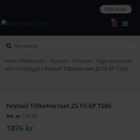
0
Hem
/
Webbutik
/
- Festool -
/
Festool - Såga med sänk-
och cirkelsågar
/
Festool Tillbehörsset ZS FS-EP TS60
Festool Tillbehörsset ZS FS-EP TS60
Art. nr
578698
1876
kr