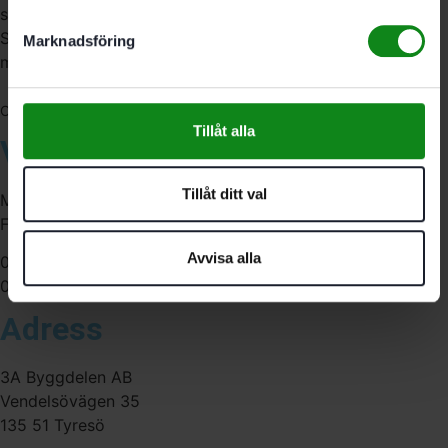
serviceverkstad i Stockholm samt en e-handel för hela
Sverige. Av oss får du professionell service av
Marknadsföring
medarbetare med gedigen erfarenhet.
556341-4290
Org. nr:
Tillåt alla
Våra öppettider
Tillåt ditt val
Måndag-Torsdag:
Fredag:
Avvisa alla
07:00-16:00
07:00-15:00
Adress
3A Byggdelen AB
Vendelsövägen 35
135 51 Tyresö