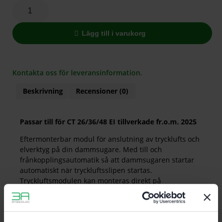
Lägg till i varukorg
Kontakta oss för leveransinformation.
Beskrivning
Recensioner (0)
Passar till för CT 26/36/48 EI tillverkade fr.o.m. 2025
Eftermonterbar modul för anslutning av trycklufts och
elverktyg på din dammsugare. Med till och
frånkopplingsautomatik så att dammsugaren startar
automatiskt när tryckluftsslipen startas.
Tryckluftsmodulen kan monteras direkt på
dammsugaren så att sugslangen och
tryckluftsförsörjningen styrs i samma riktning.
Det gör arbetet säkrare. Med den praktiska hållaren