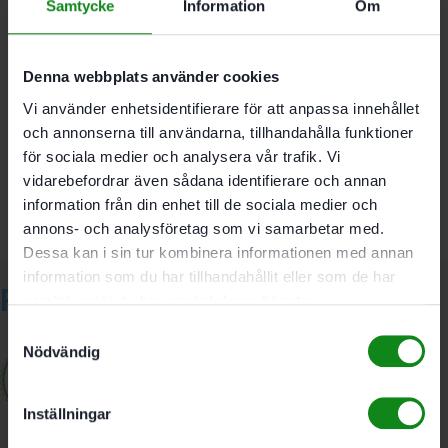
går det snabbt att montera och
Samtycke
Information
Om
demontera modulen på dammsugaren.
Denna webbplats använder cookies
Det finns inga recensioner än.
Vi använder enhetsidentifierare för att anpassa innehållet
Bli först med att recensera ”Festool Tryckluftsmodul DL
och annonserna till användarna, tillhandahålla funktioner
I-CT 26-48”
för sociala medier och analysera vår trafik. Vi
Du måste vara
inloggad
för att skriva en recension.
vidarebefordrar även sådana identifierare och annan
information från din enhet till de sociala medier och
annons- och analysföretag som vi samarbetar med.
Dessa kan i sin tur kombinera informationen med annan
information som du har tillhandahållit eller som de har
Relaterade produkter
samlat in när du har använt deras tjänster.
Samtyckesval
Nödvändig
Inställningar