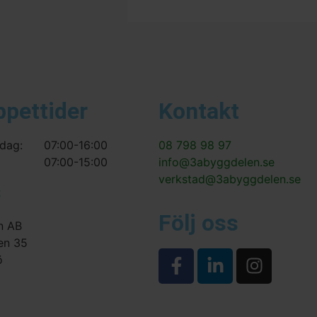
ppettider
Kontakt
dag:
07:00-16:00
08 798 98 97
07:00-15:00
info@3abyggdelen.se
verkstad@3abyggdelen.se
s
Följ oss
n AB
en 35
ö