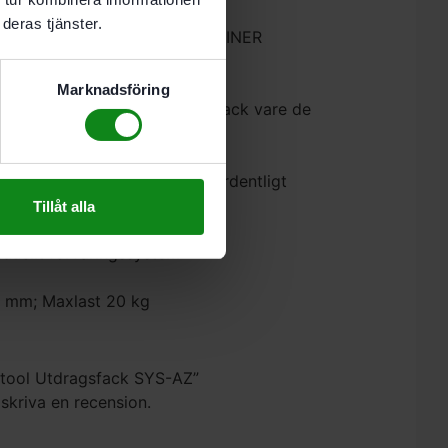
deras tjänster.
aring av SYSTAINER och SORTAINER
ngsbart lås
Marknadsföring
omst på arbetsplatsen. även tack vare de
komligt och man sparar tid
YSTAINER-locket kan öppnas ordentligt
Tillåt alla
c och T-LOC)
iduellt förvaringssystem
7 mm; Maxlast 20 kg
estool Utdragsfack SYS-AZ”
 skriva en recension.