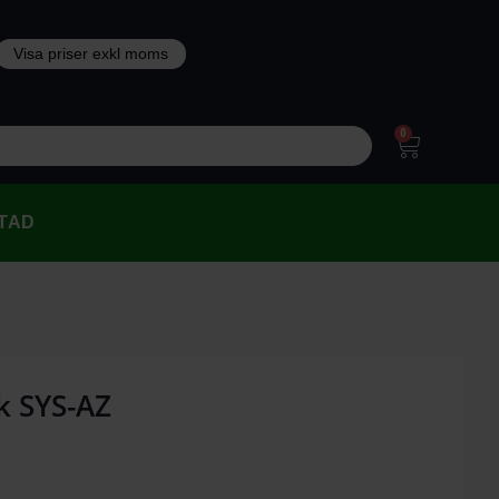
0
TAD
k SYS-AZ