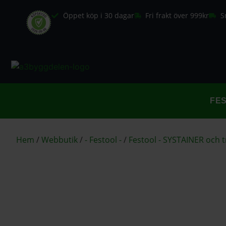
Öppet köp i 30 dagar
Fri frakt över 999kr
S
FE
Hem
/
Webbutik
/
- Festool -
/
Festool - SYSTAINER och 