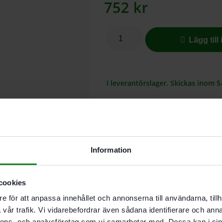
752
kr
Lägg till
I leverantörslager. Skickas inom 5
Utdragbar hylla för förvaring av 
Säkert genom kompletteringsbart l
tack vare de överskådliga textfälte
Kan dras ut helt så att SYSTAINER-
Information
Beskrivning
cookies
Teknisk Data
e för att anpassa innehållet och annonserna till användarna, tillh
Recensioner (0)
vår trafik. Vi vidarebefordrar även sådana identifierare och anna
Egenskaper
nnons- och analysföretag som vi samarbetar med. Dessa kan i sin