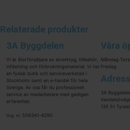
Relaterade produkter
3A Byggdelen
Våra ö
Vi är återförsäljare av elverktyg, tillbehör,
Måndag-Tors
infästning och förbrukningsmaterial. Vi har
Fredag:
en fysisk butik och serviceverkstad i
Adres
Stockholm samt en e-handel för hela
Sverige. Av oss får du professionell
3A Byggdele
service av medarbetare med gedigen
Vendelsöväg
erfarenhet.
135 51 Tyres
556341-4290
Org. nr: