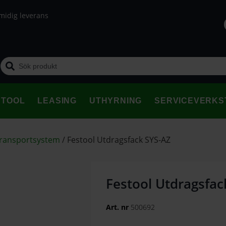
midig leverans
STOOL
LEASING
UTHYRNING
SERVICEVERKS
transportsystem
/
Festool Utdragsfack SYS-AZ
Festool Utdragsfac
Art. nr
500692