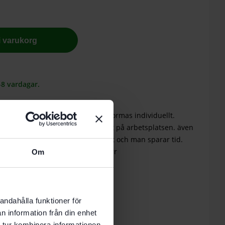
 i varukorg
-8 vardagar.
SYSTAINER och SORTAINER. Kan utformas individuellt.
ås. Snabbare och enklare åtkomst på arbetsplatsen. även
n. Systainers förvaras lättåtkomligt och man sparar tid.
locket kan öppnas ordentligt. spärr
Om
andahålla funktioner för
n information från din enhet
 tur kombinera informationen