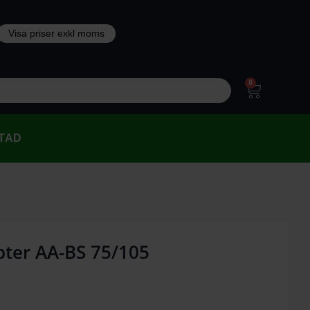
0
TAD
pter AA-BS 75/105