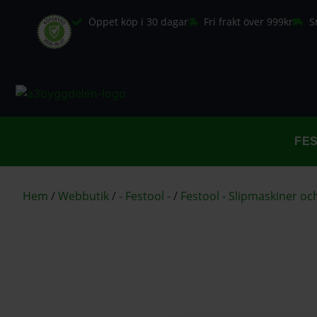
Öppet köp i 30 dagar
Fri frakt över 999kr
S
FE
Hem
/
Webbutik
/
- Festool -
/
Festool - Slipmaskiner och