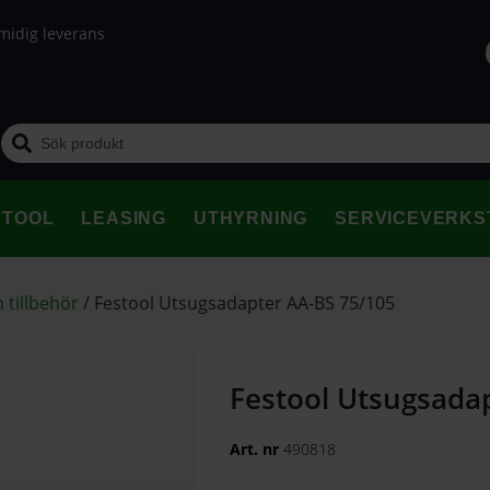
midig leverans
STOOL
LEASING
UTHYRNING
SERVICEVERKS
 tillbehör
/
Festool Utsugsadapter AA-BS 75/105
Festool Utsugsada
Art. nr
490818