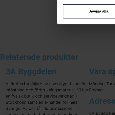
Avvisa alla
Relaterade produkter
3A Byggdelen
Våra ö
Vi är återförsäljare av elverktyg, tillbehör,
Måndag-Tors
infästning och förbrukningsmaterial. Vi har
Fredag:
en fysisk butik och serviceverkstad i
Adres
Stockholm samt en e-handel för hela
Sverige. Av oss får du professionell
3A Byggdele
service av medarbetare med gedigen