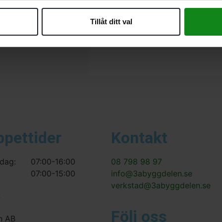
Det finns inga recensioner än.
Tillåt ditt val
Bli först med att recensera ”F
Du måste vara
inloggad
för att
ppettider
Kontakt
dag:
07:00-16:00
08 798 98 97
07:00-15:00
info@3abyggdelen.se
verkstad@3abyggdelen.se
s
Följ oss
n AB