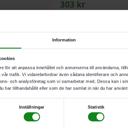
303
kr
Lägg till
Information
I leverantörslager. Skickas inom 5
cookies
Ger en dammfri arbetsplats til
e för att anpassa innehållet och annonserna till användarna, tillh
vår trafik. Vi vidarebefordrar även sådana identifierare och anna
nnons- och analysföretag som vi samarbetar med. Dessa kan i sin
Beskrivning
har tillhandahållit eller som de har samlat in när du har använt 
Recensioner (0)
Egenskaper
Inställningar
Statistik
Ger en dammfri arbetspl
För BS 75. BS 105
För anslutning av sugslan