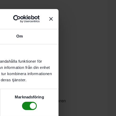
 i varukorg
Om
-8 vardagar.
lsammans med dammsugaren
andahålla funktioner för
n information från din enhet
 tur kombinera informationen
deras tjänster.
Marknadsföring
ats tillsammans med dammsugaren
g på bandslipmaskin