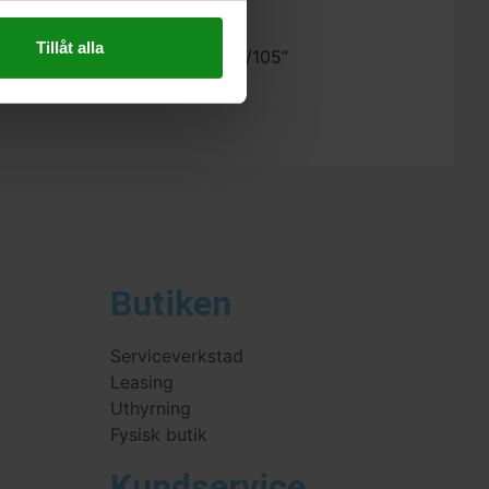
Tillåt alla
estool Utsugsadapter AA-BS 75/105”
 skriva en recension.
Butiken
Serviceverkstad
Leasing
Uthyrning
Fysisk butik
Kundservice