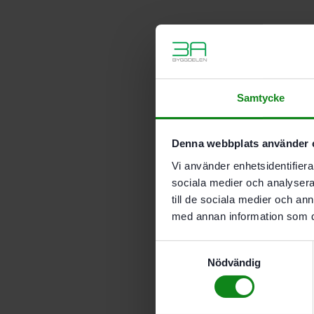
Samtycke
Denna webbplats använder 
Vi använder enhetsidentifierar
sociala medier och analysera 
till de sociala medier och a
med annan information som du 
Samtyckesval
Nödvändig