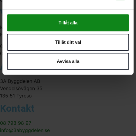
Våra öppettider
Tillåt alla
Måndag-Torsdag:
Fredag:
Tillåt ditt val
07:00-16:00
07:00-15:00
Avvisa alla
Adress
3A Byggdelen AB
Vendelsövägen 35
135 51 Tyresö
Kontakt
08 798 98 97
info@3abyggdelen.se