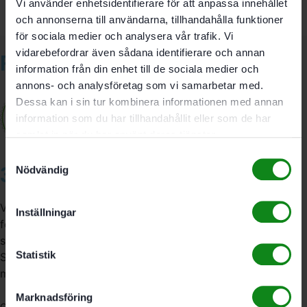
Vi använder enhetsidentifierare för att anpassa innehållet
och annonserna till användarna, tillhandahålla funktioner
för sociala medier och analysera vår trafik. Vi
vidarebefordrar även sådana identifierare och annan
Relaterade produkter
information från din enhet till de sociala medier och
annons- och analysföretag som vi samarbetar med.
Dessa kan i sin tur kombinera informationen med annan
information som du har tillhandahållit eller som de har
samlat in när du har använt deras tjänster.
Samtyckesval
3A Byggdelen
Nödvändig
Vi är återförsäljare av elverktyg, tillbehör, infästning och
Inställningar
förbrukningsmaterial. Vi har en fysisk butik och
serviceverkstad i Stockholm samt en e-handel för hela
Statistik
Sverige. Av oss får du professionell service av
medarbetare med gedigen erfarenhet.
Marknadsföring
556341-4290
Org. nr: