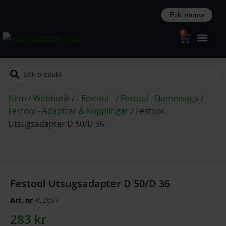
0
Hem
/
Webbutik
/
- Festool -
/
Festool - Dammsuga
/
Festool - Adaptrar & Kopplingar
/
Festool
Utsugsadapter D 50/D 36
Festool Utsugsadapter D 50/D 36
Art. nr
452897
283
kr