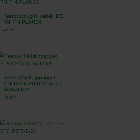
Festool plug it-kabel H05
RN-F-4 PLANEX
412
kr
Festool Nätslippapper
STF D225 P150 25-pack
Granat Net
780
kr