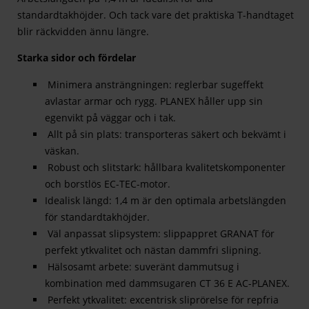
standardtakhöjder. Och tack vare det praktiska T-handtaget
blir räckvidden ännu längre.
Starka sidor och fördelar
Minimera ansträngningen: reglerbar sugeffekt
avlastar armar och rygg. PLANEX håller upp sin
egenvikt på väggar och i tak.
Allt på sin plats: transporteras säkert och bekvämt i
väskan.
Robust och slitstark: hållbara kvalitetskomponenter
och borstlös EC-TEC-motor.
Idealisk längd: 1,4 m är den optimala arbetslängden
för standardtakhöjder.
Väl anpassat slipsystem: slippappret GRANAT för
perfekt ytkvalitet och nästan dammfri slipning.
Hälsosamt arbete: suveränt dammutsug i
kombination med dammsugaren CT 36 E AC-PLANEX.
Perfekt ytkvalitet: excentrisk sliprörelse för repfria