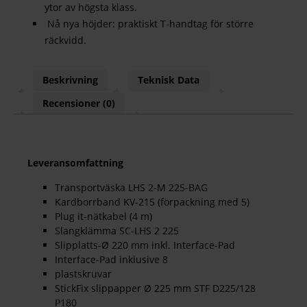
ytor av högsta klass.
Nå nya höjder: praktiskt T-handtag för större
räckvidd.
Beskrivning
Teknisk Data
Recensioner (0)
Leveransomfattning
Transportväska LHS 2-M 225-BAG
Kardborrband KV-215 (förpackning med 5)
Plug it-nätkabel (4 m)
Slangklämma SC-LHS 2 225
Slipplatts-Ø 220 mm inkl. Interface-Pad
Interface-Pad inklusive 8
plastskruvar
StickFix slippapper Ø 225 mm STF D225/128
P180