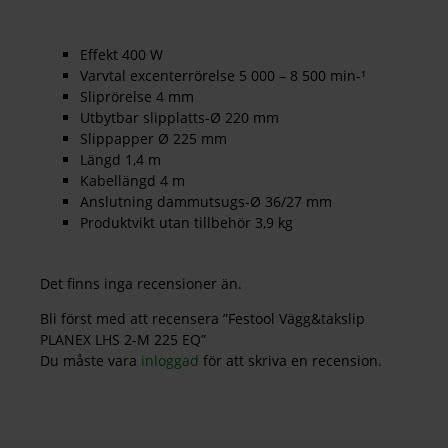
Effekt 400 W
Varvtal excenterrörelse 5 000 – 8 500 min-¹
Sliprörelse 4 mm
Utbytbar slipplatts-Ø 220 mm
Slippapper Ø 225 mm
Längd 1,4 m
Kabellängd 4 m
Anslutning dammutsugs-Ø 36/27 mm
Produktvikt utan tillbehör 3,9 kg
Det finns inga recensioner än.
Bli först med att recensera ”Festool Vägg&takslip
PLANEX LHS 2-M 225 EQ”
Du måste vara
inloggad
för att skriva en recension.