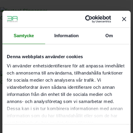
Festool Slippapper
Samtycke
Information
Om
Granat STF D225/128
P120 25-pack
543
kr
Denna webbplats använder cookies
Vi använder enhetsidentifierare för att anpassa innehållet
och annonserna till användarna, tillhandahålla funktioner
för sociala medier och analysera vår trafik. Vi
vidarebefordrar även sådana identifierare och annan
information från din enhet till de sociala medier och
Festool Slippapper
Granat STF D225/128
annons- och analysföretag som vi samarbetar med.
P100 25-pack
Dessa kan i sin tur kombinera informationen med annan
543
kr
information som du har tillhandahållit eller som de har
samlat in när du har använt deras tjänster.
Samtyckesval