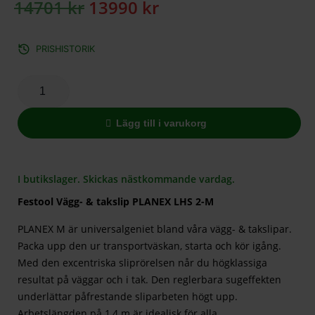
14701
kr
13990
kr
PRISHISTORIK
Lägg till i varukorg
I butikslager. Skickas nästkommande vardag.
Festool Vägg- & takslip PLANEX LHS 2-M
PLANEX M är universalgeniet bland våra vägg- & takslipar.
Packa upp den ur transportväskan, starta och kör igång.
Med den excentriska sliprörelsen når du högklassiga
resultat på väggar och i tak. Den reglerbara sugeffekten
underlättar påfrestande sliparbeten högt upp.
Arbetslängden på 1,4 m är idealisk för alla