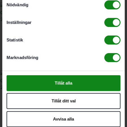
Nödvändig
Inställningar
Festool Slippapper
Granat STF D225/48 P60
Statistik
25-pack
683
kr
Marknadsföring
Tillåt alla
Festool Slippapper
Tillåt ditt val
Granat STF D225/48 P40
25-pack
732
kr
Avvisa alla