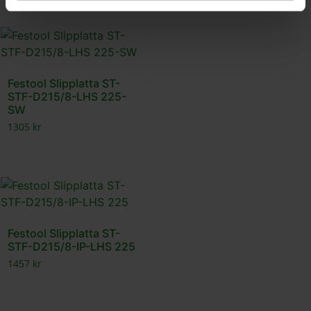
Festool Slipplatta ST-
STF-D215/8-LHS 225-
SW
1305
kr
Festool Slipplatta ST-
STF-D215/8-IP-LHS 225
1457
kr