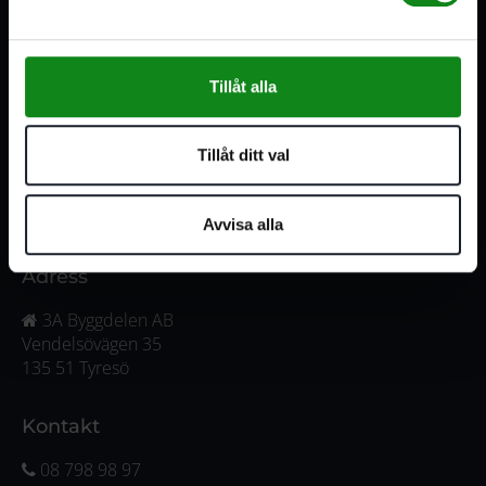
serviceverkstad i Stockholm samt en e-handel för hela
Sverige. Av oss får du professionell service av
medarbetare med gedigen erfarenhet.
Tillåt alla
556341-4290
Org. nr:
Våra öppettider
Tillåt ditt val
Måndag-Torsdag:
07:00-16:00
Fredag:
07:00-15:00
Avvisa alla
Adress
3A Byggdelen AB
Vendelsövägen 35
135 51 Tyresö
Kontakt
08 798 98 97