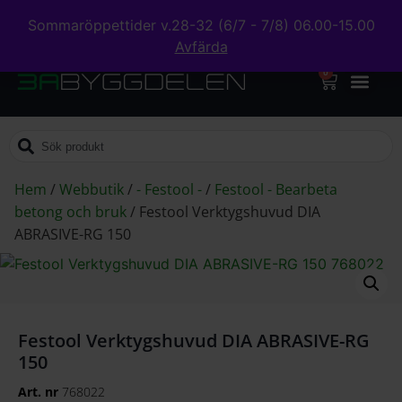
Sommaröppettider v.28-32 (6/7 - 7/8) 06.00-15.00
Avfärda
0
Hem
/
Webbutik
/
- Festool -
/
Festool - Bearbeta
betong och bruk
/
Festool Verktygshuvud DIA
ABRASIVE-RG 150
Festool Verktygshuvud DIA ABRASIVE-RG
150
Art. nr
768022