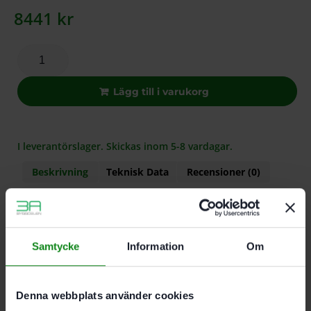
8441
kr
Lägg till i varukorg
I leverantörslager. Skickas inom 5-8 vardagar.
Beskrivning
Teknisk Data
Recensioner (0)
Egenskaper
För RG 150. RGP 150
Samtycke
Information
Om
För material med hög andel sand, massagolv, ny
betong, lim på massagolv, kalksandsten och
porbetong
Denna webbplats använder cookies
Leveransomfattning