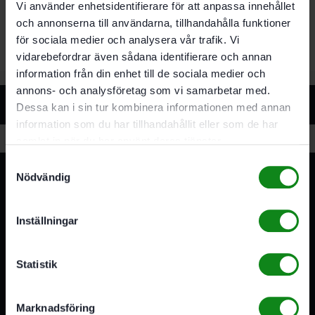
Vi använder enhetsidentifierare för att anpassa innehållet
Verktygshuvud med abrasiva diamantsegment.
och annonserna till användarna, tillhandahålla funktioner
för sociala medier och analysera vår trafik. Vi
vidarebefordrar även sådana identifierare och annan
information från din enhet till de sociala medier och
annons- och analysföretag som vi samarbetar med.
Relaterade produkter
Dessa kan i sin tur kombinera informationen med annan
information som du har tillhandahållit eller som de har
samlat in när du har använt deras tjänster.
Samtyckesval
Nödvändig
Inställningar
3A Byggdelen
Statistik
Vi är återförsäljare av elverktyg, tillbehör, infästning och
förbrukningsmaterial. Vi har en fysisk butik och
Marknadsföring