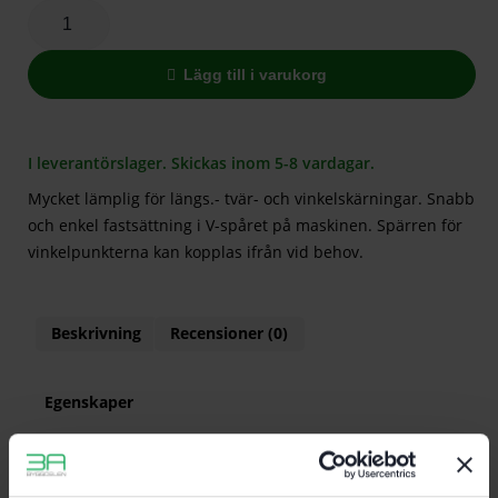
Lägg till i varukorg
I leverantörslager. Skickas inom 5-8 vardagar.
Mycket lämplig för längs.- tvär- och vinkelskärningar. Snabb
och enkel fastsättning i V-spåret på maskinen. Spärren för
vinkelpunkterna kan kopplas ifrån vid behov.
Beskrivning
Recensioner (0)
Egenskaper
Mycket lämplig för längs.- tvär- och
vinkelskärningar
Snabb och enkel fastsättning i V-spåret på