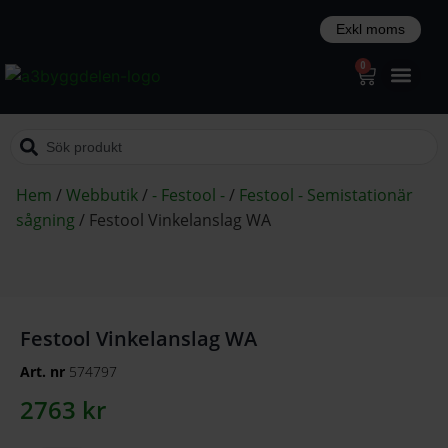
0
Hem
/
Webbutik
/
- Festool -
/
Festool - Semistationär
sågning
/
Festool Vinkelanslag WA
Festool Vinkelanslag WA
Art. nr
574797
2763
kr