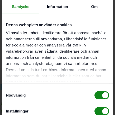
maskinen
Samtycke
Information
Om
Spärren för vinkelpunkterna kan kopplas ifrån
vid behov
För CS 70. CS 50. CMS-GE
För arbete med 2 anslag
Denna webbplats använder cookies
Vi använder enhetsidentifierare för att anpassa innehållet
och annonserna till användarna, tillhandahålla funktioner
Det finns inga recensioner än.
för sociala medier och analysera vår trafik. Vi
Bli först med att recensera ”Festool Vinkelanslag WA”
vidarebefordrar även sådana identifierare och annan
Du måste vara
inloggad
för att skriva en recension.
information från din enhet till de sociala medier och
annons- och analysföretag som vi samarbetar med.
Dessa kan i sin tur kombinera informationen med annan
information som du har tillhandahållit eller som de har
samlat in när du har använt deras tjänster.
Relaterade produkter
Samtyckesval
Nödvändig
Inställningar