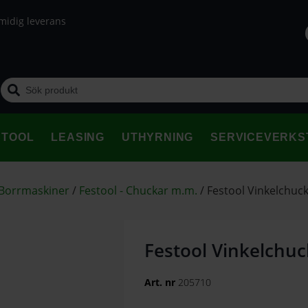
midig leverans
STOOL
LEASING
UTHYRNING
SERVICEVERKS
 Borrmaskiner
/
Festool - Chuckar m.m.
/
Festool Vinkelchuc
Festool Vinkelchu
Art. nr
205710