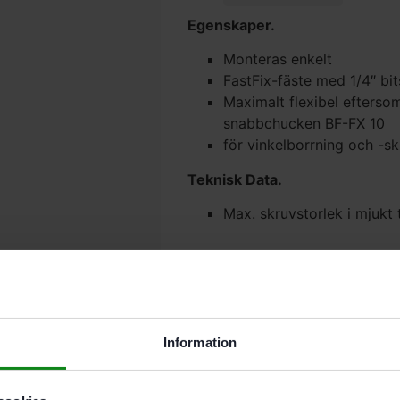
Egenskaper.
Monteras enkelt
FastFix-fäste med 1/4″ bit
Maximalt flexibel efter
snabbchucken BF-FX 10
för vinkelborrning och -s
Teknisk Data.
Max. skruvstorlek i mjukt
Det finns inga recensioner än.
Bli först med att recensera ”F
Du måste vara
inloggad
för att
Information