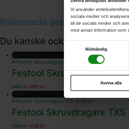
Denna webbplats använder 
Vi använder enhetsidentifierar
sociala medier och analysera 
Relaterade produkter
till de sociala medier och a
med annan information som du 
Du kanske också gillar …
Samtyckesval
Nödvändig
-9%
Festool Skruvdragare TXS 
Avvisa alla
5482
kr
4990
kr
-5%
Festool Skruvdragare TXS 
3356
kr
3190
kr