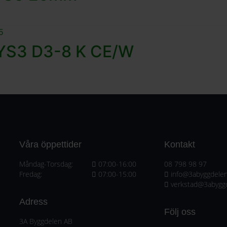
SYS3 D3-8 K CE/W
Våra öppettider
Kontakt
Måndag-Torsdag:
07:00-16:00
08 798 98 97
Fredag:
07:00-15:00
info@3abyggdelen
verkstad@3abygg
Adress
Följ oss
3A Byggdelen AB