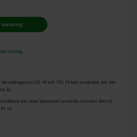
 i varukorg
nde vardag.
a skruvdragarna CXS 18 och TXS 18 kan användas där det
ma åt.
 bitshållare kan man dessutom använda chucken WH-CE
FX 10.