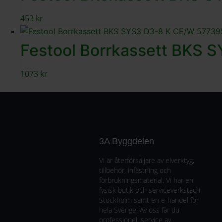
453
kr
Festool Borrkassett BKS 
1073
kr
3A Byggdelen
Vi är återförsäljare av elverktyg,
tillbehör, infästning och
förbrukningsmaterial. Vi har en
fysisk butik och serviceverkstad i
Stockholm samt en e-handel för
hela Sverige. Av oss får du
professionell service av