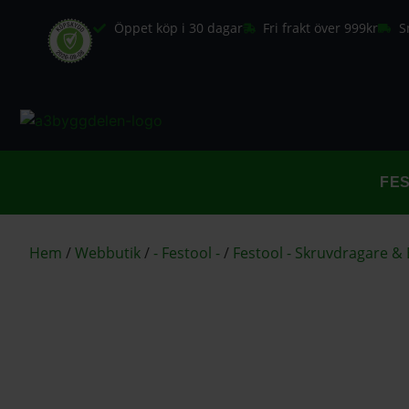
Öppet köp i 30 dagar
Fri frakt över 999kr
S
FE
Hem
/
Webbutik
/
- Festool -
/
Festool - Skruvdragare &