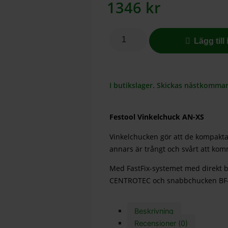
1346
kr
Lägg till
I butikslager. Skickas nästkomma
Festool Vinkelchuck AN-XS
Vinkelchucken gör att de kompakt
annars är trångt och svårt att kom
Med FastFix-systemet med direkt
CENTROTEC och snabbchucken BF-
Beskrivning
Recensioner (0)