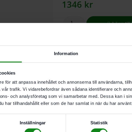
1346
kr
Lägg till
I butikslager. Skickas nästkomma
Information
Skruva runt hörnet. Anpassning till
cookies
e för att anpassa innehållet och annonserna till användarna, tillh
Beskrivning
Recensioner (
vår trafik. Vi vidarebefordrar även sådana identifierare och anna
nnons- och analysföretag som vi samarbetar med. Dessa kan i sin
har tillhandahållit eller som de har samlat in när du har använt 
Egenskaper
Skruva runt hörnet
Inställningar
Statistik
Anpassning till CXS via
För skruvdragare CXS 