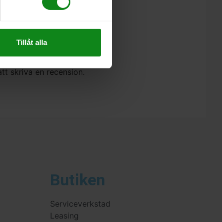
ällen
.
Tillåt alla
Festool Vinkeltillsats XS-AS”
att skriva en recension.
Butiken
Serviceverkstad
Leasing