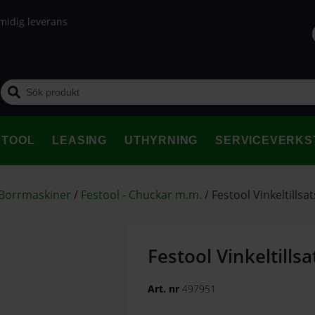
midig leverans
STOOL
LEASING
UTHYRNING
SERVICEVERKS
 Borrmaskiner
/
Festool - Chuckar m.m.
/
Festool Vinkeltillsa
Festool Vinkeltillsa
Art. nr
497951