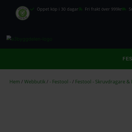
Öppet köp i 30 dagar
Fri frakt över 999kr
S
FE
Hem
/
Webbutik
/
- Festool -
/
Festool - Skruvdragare &