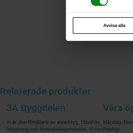
Avvisa alla
Relaterade produkter
3A Byggdelen
Våra ö
Vi är återförsäljare av elverktyg, tillbehör,
Måndag-Tors
infästning och förbrukningsmaterial. Vi har
Fredag: