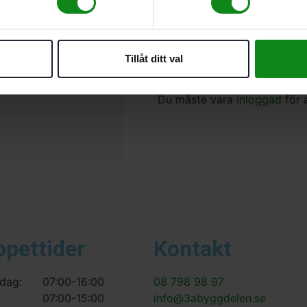
För arbete på trånga st
Det finns inga recensioner än
Tillåt ditt val
Bli först med att recensera ”
Du måste vara
inloggad
för 
ppettider
Kontakt
dag:
07:00-16:00
08 798 98 97
07:00-15:00
info@3abyggdelen.se