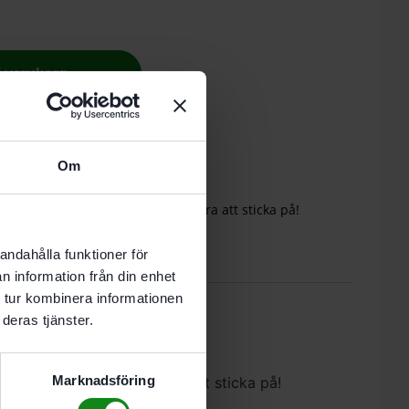
 i varukorg
nde vardag.
Om
 CXS via Centrotec-anslutning: Bara att sticka på!
andahålla funktioner för
0)
n information från din enhet
 tur kombinera informationen
deras tjänster.
Marknadsföring
 Centrotec-anslutning: Bara att sticka på!
och TXS