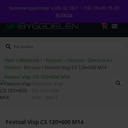
Sommaröppettider v.28-32 (6/7 - 7/8) 06.00-15.00
Avfärda
0
Hem
/
Webbutik
/
- Festool -
/
Festool - Omrörare
/
Festool - Rörstav
/
Festool Visp CS 120×600 M14
Festool Visp CS 120×600 M14