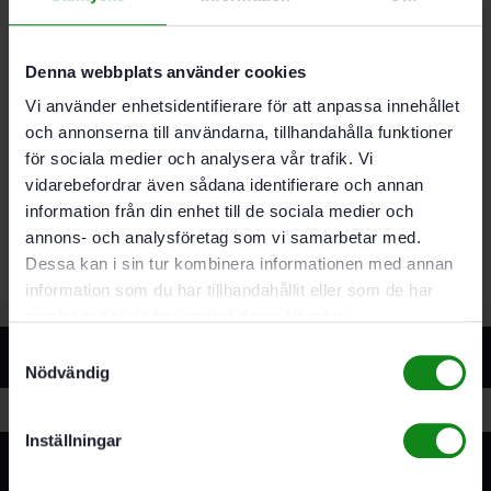
Egenskaper
Rörkorg med höga skärkrafter
Denna webbplats använder cookies
För flytspackel och spackelmassa.
Vi använder enhetsidentifierare för att anpassa innehållet
tätningsmaterial. lim. för omrörning utan
och annonserna till användarna, tillhandahålla funktioner
luftblåsor
Omrörningsmängd -25 kg
för sociala medier och analysera vår trafik. Vi
M14 rörkorg för omrörare
vidarebefordrar även sådana identifierare och annan
För MX 1000. MX 1000/2. MXP 800. MXP 1000.
information från din enhet till de sociala medier och
MXP 1002
annons- och analysföretag som vi samarbetar med.
Dessa kan i sin tur kombinera informationen med annan
information som du har tillhandahållit eller som de har
samlat in när du har använt deras tjänster.
Relaterade produkter
Samtyckesval
Nödvändig
Inställningar