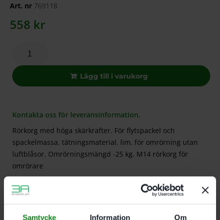
Art. nr
769118
558
kr
Lägg till i varukorg
Kontakta oss för leveransinformation.
Rörkorg med höga skärkrafter. För flytspackel och
spackelmassa. tätningsmaterial. lim. för omrörning utan
luftblåsor. Omrörningsmängd -25 kg. M14 rörkorg för
omrörare
Beskrivning
Teknisk Data
Recensioner (0)
Samtycke
Information
Om