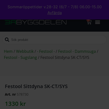
Sommaröppettider v.28-32 (6/7 - 7/8) 06.00-15.00
Avfärda
0
Hem
/
Webbutik
/
- Festool -
/
Festool - Dammsuga
/
Festool - Sugslang
/
Festool Sittdyna SK-CT/SYS
Festool Sittdyna SK-CT/SYS
Art. nr
578730
1330
kr