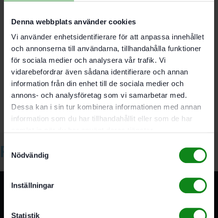
Recensioner (0)
Denna webbplats använder cookies
Vi använder enhetsidentifierare för att anpassa innehållet
och annonserna till användarna, tillhandahålla funktioner
Det finns inga recensioner än.
för sociala medier och analysera vår trafik. Vi
vidarebefordrar även sådana identifierare och annan
Bli först med att recensera ”Festool Sittdyna SK-
CT/SYS”
information från din enhet till de sociala medier och
Du måste vara
inloggad
för att skriva en recension.
annons- och analysföretag som vi samarbetar med.
Dessa kan i sin tur kombinera informationen med annan
information som du har tillhandahållit eller som de har
samlat in när du har använt deras tjänster.
Samtyckesval
Relaterade produkter
Nödvändig
Inställningar
Statistik