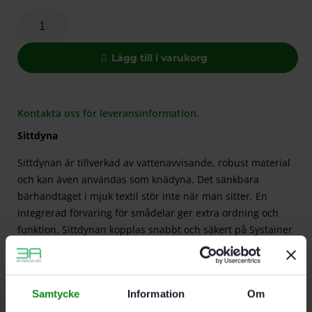
Lägg till i varukorg
Kontakta oss för leveransinformation.
Sittdyna
Sittdynan är tillverkad av vattenavvisande, robust material
och kan även användas som knädyna. Det sänkbara
bärhandtaget i mjuk textil stör inte när man sitter. En
integrerad förvaring för smådelar ger extra ordning och
funktion. Sittdynan kopplas snabbt och säkert på Systainer
och dammsugare med T-LOC. På SYS-RB gör den rullvagnen
till en bekväm, mobil knädyna eller rullande pall.
Samtycke
Information
Om