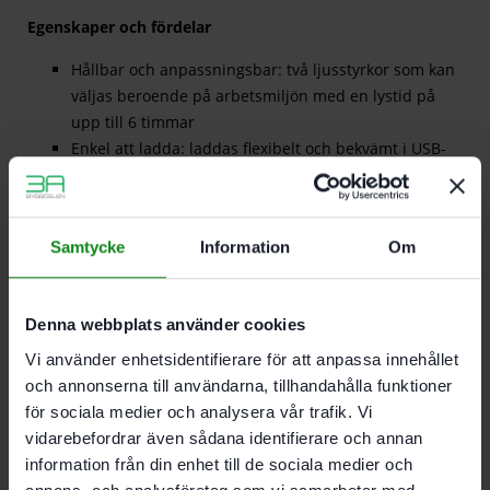
Egenskaper och fördelar
Hållbar och anpassningsbar: två ljusstyrkor som kan
väljas beroende på arbetsmiljön med en lystid på
upp till 6 timmar
Enkel att ladda: laddas flexibelt och bekvämt i USB-
C®-anslutningen med standardladdkabel
Snyggt och exakt: skuggfri belysning och utsug direkt
i fräsområdet för optimala fräsförhållanden
Samtycke
Information
Om
Snabbt och enkelt: utsugskåpan med ljusring
monteras i fräsbordet utan verktyg
Universell: kan eftermonteras på alla Festool OF 1400-
Denna webbplats använder cookies
handöverfräsar
Vi använder enhetsidentifierare för att anpassa innehållet
och annonserna till användarna, tillhandahålla funktioner
för sociala medier och analysera vår trafik. Vi
Beskrivning
Recensioner (0)
vidarebefordrar även sådana identifierare och annan
information från din enhet till de sociala medier och