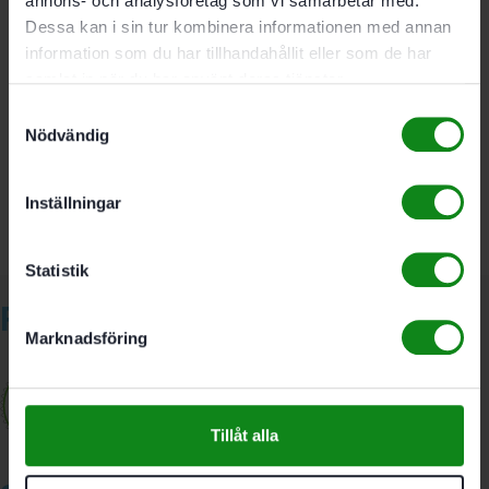
annons- och analysföretag som vi samarbetar med.
För eftermontering i Alla OF 1400-handöverfräsar
Dessa kan i sin tur kombinera informationen med annan
information som du har tillhandahållit eller som de har
samlat in när du har använt deras tjänster.
Det finns inga recensioner än.
Samtyckesval
Nödvändig
Bli först med att recensera ”Festool Utsugskåpa med
ljusmodul LM-OF 1400”
Du måste vara
inloggad
för att skriva en recension.
Inställningar
Statistik
Relaterade produkter
Marknadsföring
Tillåt alla