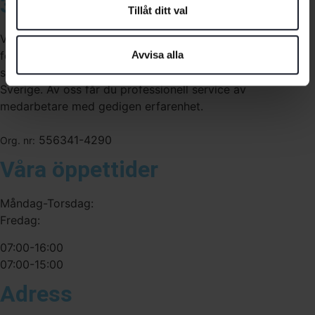
3A Byggdelen
Tillåt ditt val
Vi är återförsäljare av elverktyg, tillbehör, infästning och
förbrukningsmaterial. Vi har en fysisk butik och
Avvisa alla
serviceverkstad i Stockholm samt en e-handel för hela
Sverige. Av oss får du professionell service av
medarbetare med gedigen erfarenhet.
556341-4290
Org. nr:
Våra öppettider
Måndag-Torsdag:
Fredag:
07:00-16:00
07:00-15:00
Adress