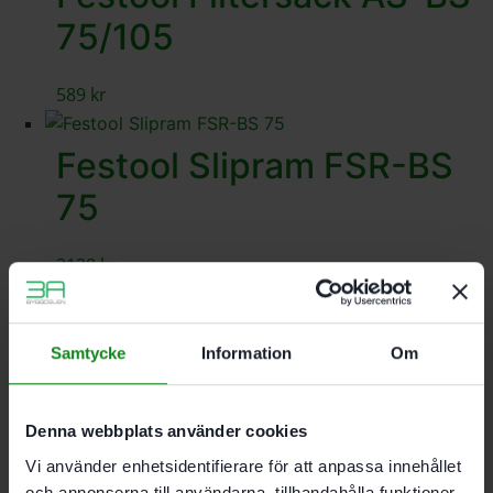
75/105
589
kr
Festool Slipram FSR-BS
75
3128
kr
Festool Slipunderlägg
Samtycke
Information
Om
SU/GG-BS 75
Denna webbplats använder cookies
269
kr
Vi använder enhetsidentifierare för att anpassa innehållet
och annonserna till användarna, tillhandahålla funktioner