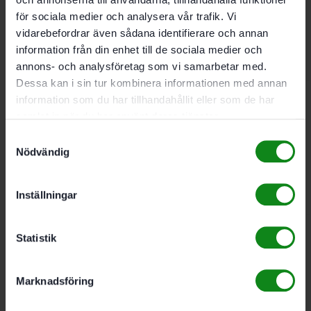
Festool Slipunderlägg
för sociala medier och analysera vår trafik. Vi
SU/KM-BS 75
vidarebefordrar även sådana identifierare och annan
information från din enhet till de sociala medier och
annons- och analysföretag som vi samarbetar med.
190
kr
Dessa kan i sin tur kombinera informationen med annan
information som du har tillhandahållit eller som de har
Festool
samlat in när du har använt deras tjänster.
Stationäranordning SE-
Samtyckesval
Nödvändig
BS 75/105
Inställningar
536
kr
Statistik
Festool Utsugsadapter
AA-BS 75/105
Marknadsföring