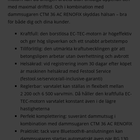
med maximal drifttid. Och i kombination med
dammsugaren CTM 36 AC RENOFIX skyddas hälsan – bra
för både dig och dina kunder.
Kraftfull: den borstlösa EC-TEC-motorn är högeffektiv
och ger hög slipverkan och ett snabbt arbetstempo
Tillförlitlig: den utmärkta kraftutvecklingen gör att
betongslipen arbetar utan överhettning och avbrott
Helsäkrad: vid registrering inom 30 dagar efter köpet
är maskinen helsäkrad med Festool Service
(festool.se/service/all-inclusive-garanti)
Reglerbar: varvtalet kan ställas in flexibelt mellan
2 200 och 6 500 varv/min. Då håller den kraftfulla EC-
TEC-motorn varvtalet konstant även i de lägre
hastigheterna
Perfekt komplettering: suveränt dammutsug i
kombination med dammsugaren CTM 36 AC RENOFIX
Praktiskt: tack vare Bluetooth®-anslutningen kan
dammsugaren startas automatiskt även när RG 130