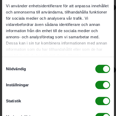
Vi använder enhetsidentifierare för att anpassa innehållet
-13%
och annonserna till användarna, tillhandahålla funktioner
för sociala medier och analysera vår trafik. Vi
vidarebefordrar även sådana identifierare och annan
Festool Diamantskiva DIA
information från din enhet till de sociala medier och
ABRASIVE-D130
annons- och analysföretag som vi samarbetar med.
Dessa kan i sin tur kombinera informationen med annan
Premium
information som du har tillhandahållit eller som de har
samlat in när du har använt deras tjänster.
3767
kr
3290
kr
Samtyckesval
Nödvändig
-11%
Inställningar
Festool Diamantskiva DIA
ABRASIVE-D130-ST
Statistik
1891
kr
1690
kr