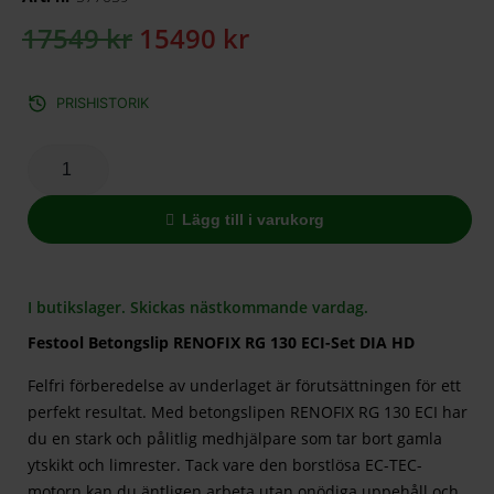
17549
kr
15490
kr
PRISHISTORIK
Lägg till i varukorg
I butikslager. Skickas nästkommande vardag.
Festool Betongslip RENOFIX RG 130 ECI-Set DIA HD
Felfri förberedelse av underlaget är förutsättningen för ett
perfekt resultat. Med betongslipen RENOFIX RG 130 ECI har
du en stark och pålitlig medhjälpare som tar bort gamla
ytskikt och limrester. Tack vare den borstlösa EC-TEC-
motorn kan du äntligen arbeta utan onödiga uppehåll och