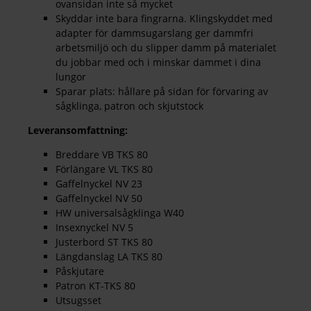
ovansidan inte så mycket
Skyddar inte bara fingrarna. Klingskyddet med
adapter för dammsugarslang ger dammfri
arbetsmiljö och du slipper damm på materialet
du jobbar med och i minskar dammet i dina
lungor
Sparar plats: hållare på sidan för förvaring av
sågklinga, patron och skjutstock
Leveransomfattning:
Breddare VB TKS 80
Förlängare VL TKS 80
Gaffelnyckel NV 23
Gaffelnyckel NV 50
HW universalsågklinga W40
Insexnyckel NV 5
Justerbord ST TKS 80
Längdanslag LA TKS 80
Påskjutare
Patron KT-TKS 80
Utsugsset