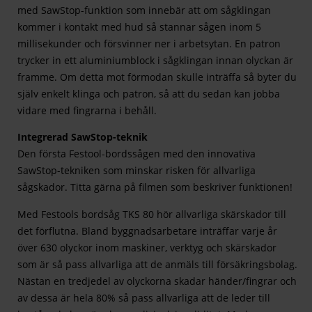
med SawStop-funktion som innebär att om sågklingan
kommer i kontakt med hud så stannar sågen inom 5
millisekunder och försvinner ner i arbetsytan. En patron
trycker in ett aluminiumblock i sågklingan innan olyckan är
framme. Om detta mot förmodan skulle inträffa så byter du
själv enkelt klinga och patron, så att du sedan kan jobba
vidare med fingrarna i behåll.
Integrerad SawStop-teknik
Den första Festool-bordssågen med den innovativa
SawStop-tekniken som minskar risken för allvarliga
sågskador. Titta gärna på filmen som beskriver funktionen!
Med Festools bordsåg TKS 80 hör allvarliga skärskador till
det förflutna. Bland byggnadsarbetare inträffar varje år
över 630 olyckor inom maskiner, verktyg och skärskador
som är så pass allvarliga att de anmäls till försäkringsbolag.
Nästan en tredjedel av olyckorna skadar händer/fingrar och
av dessa är hela 80% så pass allvarliga att de leder till