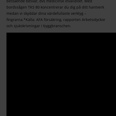
bestående besvär, dvs medicinsk invaliditet. Med
bordssågen TKS 80 koncentrerar du dig på ditt hantverk
medan vi skyddar dina värdefullaste verktyg –
fingrarna.*Källa: AFA försäkring, rapporten Arbetsolyckor
och sjukskrivningar i byggbranschen.