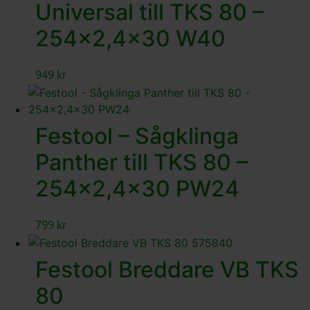
Universal till TKS 80 –
254×2,4×30 W40
949
kr
Festool – Sågklinga
Panther till TKS 80 –
254×2,4×30 PW24
799
kr
Festool Breddare VB TKS
80