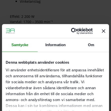
Vinkelanslag
Effekt: 2 200 W
Varvtal: 1700 – 3500 min⁻¹
Sågklingans Ø: 254,00 mm
Såghöjd 90°/45°: 80/56 mm
Lutning: -2 / 47 °
Bordets mått: 720 x 850 mm
Samtycke
Information
Om
Bordshöjd ihopfällt: 385,00 mm
Bordshöjd utfällt: 900,00 mm
Anslutning dammutsugs-Ø: 27/36 mm
Denna webbplats använder cookies
Vikt: 37,00 kg
Vi använder enhetsidentifierare för att anpassa innehållet
och annonserna till användarna, tillhandahålla funktioner
Det finns inga recensioner än.
för sociala medier och analysera vår trafik. Vi
Bli först med att recensera ”Festool Bordssåg TKS 80
vidarebefordrar även sådana identifierare och annan
EBS-Set”
information från din enhet till de sociala medier och
Du måste vara
inloggad
för att skriva en recension.
annons- och analysföretag som vi samarbetar med.
Dessa kan i sin tur kombinera informationen med annan