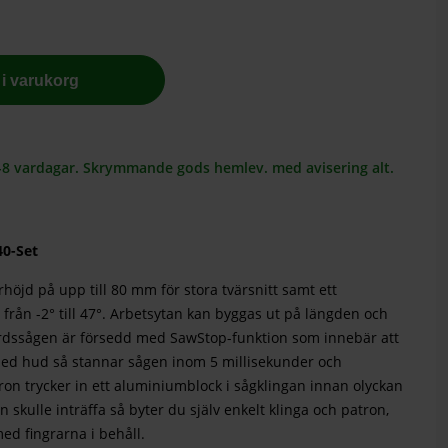
l i varukorg
5-8 vardagar. Skrymmande gods hemlev. med avisering alt.
40-Set
höjd på upp till 80 mm för stora tvärsnitt samt ett
 från -2° till 47°. Arbetsytan kan byggas ut på längden och
rdssågen är försedd med SawStop-funktion som innebär att
ed hud så stannar sågen inom 5 millisekunder och
tron trycker in ett aluminiumblock i sågklingan innan olyckan
kulle inträffa så byter du själv enkelt klinga och patron,
ed fingrarna i behåll.