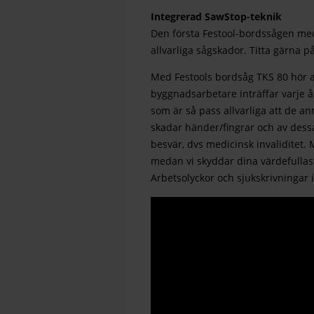
Integrerad SawStop-teknik
Den första Festool-bordssågen me
allvarliga sågskador. Titta gärna 
Med Festools bordsåg TKS 80 hör all
byggnadsarbetare inträffar varje å
som är så pass allvarliga att de an
skadar händer/fingrar och av dessa 
besvär, dvs medicinsk invaliditet.
medan vi skyddar dina värdefullast
Arbetsolyckor och sjukskrivningar