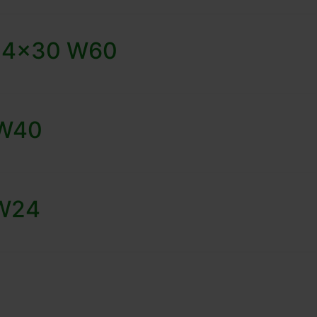
×2,4×30 W60
 W40
PW24