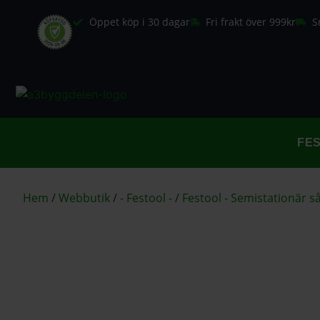
Öppet köp i 30 dagar
Fri frakt över 999kr
S
FE
Hem
/
Webbutik
/
- Festool -
/
Festool - Semistationär s