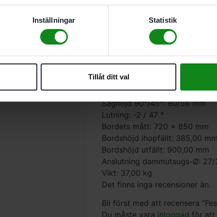
Justerbord ST 840 TKS 8
Inställningar
Statistik
Påskjutare
Insexnyckel NV 5
Gaffelnyckel NV 50
Gaffelnyckel NV 23
Effekt: 2 200 W
Tillåt ditt val
Varvtal: 1700 – 3500 min⁻¹
Sågklingans Ø: 254,00 mm
Såghöjd 90°/45°: 80/56 mm
Lutning: -2 / 47 °
Bordets mått: 720 x 850 mm
Bordshöjd ihopfällt: 385,00 m
Bordshöjd utfällt: 900,00 mm
Anslutning dammutsugs-Ø: 27
Vikt: 37,00 kg
Det finns inga recensioner än.
Bli först med att recensera ”F
Du måste vara
inloggad
för att