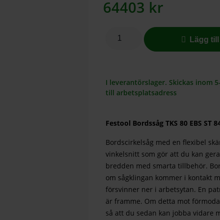
64403
kr
Lägg til
I leverantörslager. Skickas inom 
till arbetsplatsadress
Festool Bordssåg TKS 80 EBS ST 8
Bordscirkelsåg med en flexibel skär
vinkelsnitt som gör att du kan gera
bredden med smarta tillbehör. Bo
om sågklingan kommer i kontakt m
försvinner ner i arbetsytan. En pa
är framme. Om detta mot förmodan s
så att du sedan kan jobba vidare m