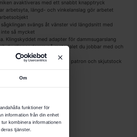
niken avaktiveras med ett snabbt knapptryck
r arbetsyta, längd- och vinkelanslag gör arbetet
 arbetsobjekt
om sågklingan svängs åt vänster vid längdsnitt med
 inte så mycket
rna. Klingskyddet med adapter för dammsugarslang
och du slipper damm på materialet du jobbar med och
ungor
idan för förvaring av sågklinga, patron och skjutstock
Om
SAL HW 254×2,4×30 W40
andahålla funktioner för
n information från din enhet
 tur kombinera informationen
deras tjänster.