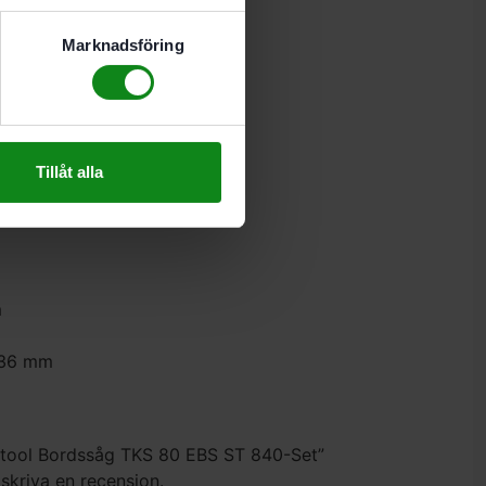
0
Marknadsföring
Tillåt alla
m
/36 mm
estool Bordssåg TKS 80 EBS ST 840-Set”
 skriva en recension.