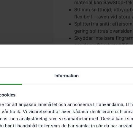
material kan SawStop-tek
80 mm snitthöjd, utbyggba
flexibelt ‒ även vid stora
Splitterfria snitt: efters
gering splittras ovansidan
Skyddar inte bara fingra
ger dammfri arbetsmiljö 
i minskar dammet i dina l
Sparar plats: hållare på s
Leveransomfattning:
Information
Sågklinga WOOD UNIVER
Patron KT-TKS 80
cookies
Vinkelanslag
Utsugsset
e för att anpassa innehållet och annonserna till användarna, tillh
Breddare VB TKS 80
vår trafik. Vi vidarebefordrar även sådana identifierare och anna
Förlängare VL TKS 80
nnons- och analysföretag som vi samarbetar med. Dessa kan i sin
Längdanslag LA
har tillhandahållit eller som de har samlat in när du har använt 
TKS 80