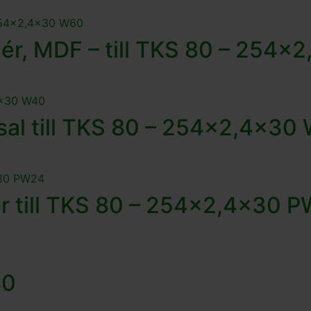
anér, MDF – till TKS 80 – 254
rsal till TKS 80 – 254×2,4×30
er till TKS 80 – 254×2,4×30 
80