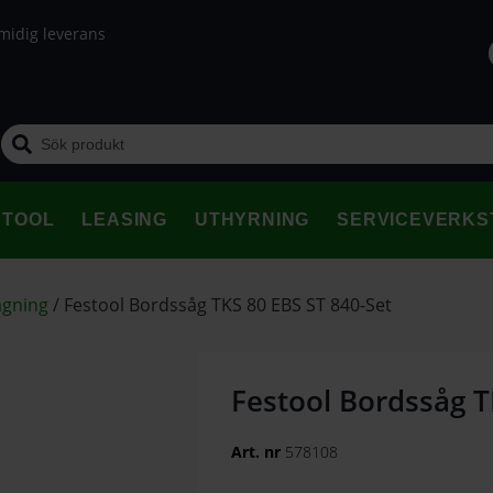
midig leverans
STOOL
LEASING
UTHYRNING
SERVICEVERKS
ågning
/
Festool Bordssåg TKS 80 EBS ST 840-Set
Festool Bordssåg T
Art. nr
578108