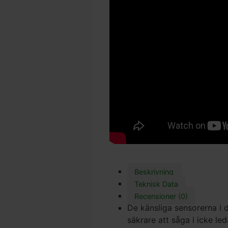
Beskrivning
Teknisk Data
Recensioner (0)
De känsliga sensorerna i
säkrare att såga i icke le