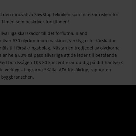
d den innovativa SawStop-tekniken som minskar risken för
på filmen som beskriver funktionen!
varliga skärskador till det förflutna. Bland
r över 630 olyckor inom maskiner, verktyg och skärskador
mäls till försäkringsbolag. Nästan en tredjedel av olyckorna
är hela 80% så pass allvarliga att de leder till bestående
 Med bordssågen TKS 80 koncentrerar du dig på ditt hantverk
e verktyg – fingrarna.*Källa: AFA försäkring, rapporten
 i byggbranschen.