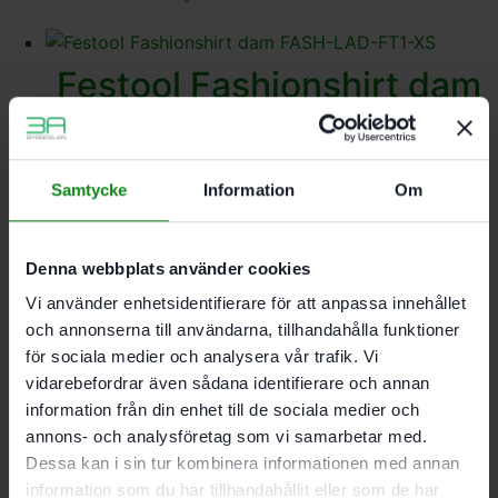
Festool Fashionshirt dam
FASH-LAD-FT1-XS
377
kr
Samtycke
Information
Om
Festool Fashionshirt dam
Denna webbplats använder cookies
FASH-LAD-FT1-XL
Vi använder enhetsidentifierare för att anpassa innehållet
och annonserna till användarna, tillhandahålla funktioner
377
kr
för sociala medier och analysera vår trafik. Vi
vidarebefordrar även sådana identifierare och annan
information från din enhet till de sociala medier och
Festool Fashionshirt dam
annons- och analysföretag som vi samarbetar med.
FASH-LAD-FT1-M
Dessa kan i sin tur kombinera informationen med annan
information som du har tillhandahållit eller som de har