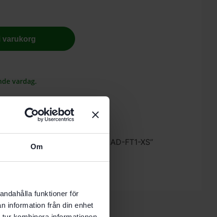
 i varukorg
nde vardag.
estool Fashionshirt dam FASH-LAD-FT1-XS”
Om
 skriva en recension.
andahålla funktioner för
n information från din enhet
 tur kombinera informationen