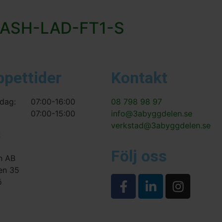
 FASH-LAD-FT1-S
ppettider
Kontakt
dag:
07:00-16:00
08 798 98 97
07:00-15:00
info@3abyggdelen.se
verkstad@3abyggdelen.se
s
Följ oss
n AB
en 35
ö