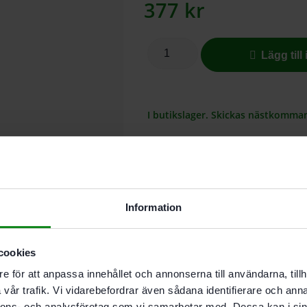
377
kr
Lägg till
I butikslager. Skickas nästkomma
Recensioner (0)
Det finns inga recensioner än.
Bli först med att recensera ”F
Information
Du måste vara
inloggad
för att
cookies
e för att anpassa innehållet och annonserna till användarna, tillh
vår trafik. Vi vidarebefordrar även sådana identifierare och anna
nnons- och analysföretag som vi samarbetar med. Dessa kan i sin