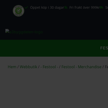
Öppet köp i 30 dagar
Fri frakt över 999kr
S
FE
Hem
/
Webbutik
/
- Festool -
/
Festool - Merchandise
/
F