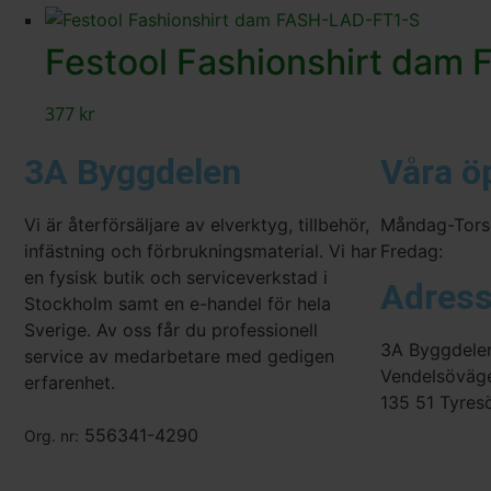
Festool Fashionshirt dam
377
kr
3A Byggdelen
Våra ö
Vi är återförsäljare av elverktyg, tillbehör,
Måndag-Tors
infästning och förbrukningsmaterial. Vi har
Fredag:
en fysisk butik och serviceverkstad i
Adres
Stockholm samt en e-handel för hela
Sverige. Av oss får du professionell
3A Byggdele
service av medarbetare med gedigen
Vendelsöväg
erfarenhet.
135 51 Tyres
556341-4290
Org. nr: