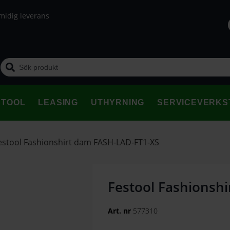
midig leverans
STOOL
LEASING
UTHYRNING
SERVICEVERKS
estool Fashionshirt dam FASH-LAD-FT1-XS
Festool Fashionsh
Art. nr
577310