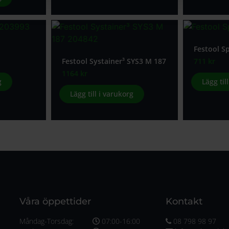
Festool S
Festool Systainer³ SYS3 M 187
711
kr
1164
kr
g
Lägg til
Lägg till i varukorg
Våra öppettider
Kontakt
Måndag-Torsdag:
07:00-16:00
08 798 98 97