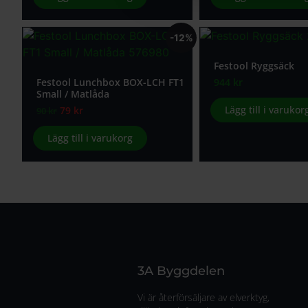
-12%
Festool Ryggsäck
Festool Lunchbox BOX-LCH FT1
944
kr
Small / Matlåda
Lägg till i varukor
79
kr
90
kr
Lägg till i varukorg
3A Byggdelen
Vi är återförsäljare av elverktyg,