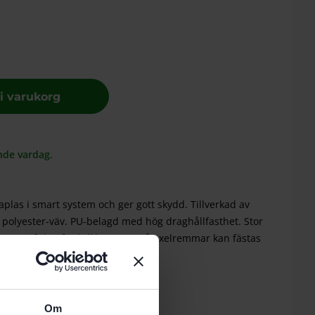
 i varukorg
nde vardag.
taplas i smart system och ger gott skydd. Tillverkad av
 polyester-väv. PU-belagd med hög draghållfasthet. Stor
re nätfickor för kylklampar. Två axelremmar kan fästas
 bärmöjligheter.
v med fuktig trasa.
Om