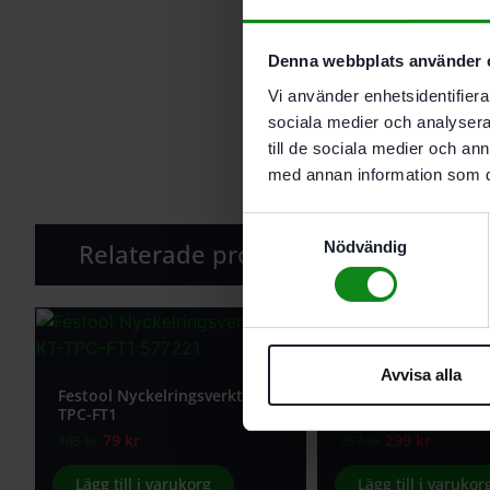
Denna webbplats använder 
Vi använder enhetsidentifierar
sociala medier och analysera 
till de sociala medier och a
med annan information som du 
Samtyckesval
Relaterade produkter
Nödvändig
-25%
Avvisa alla
Festool Nyckelringsverktyg KT-
Festool Vattenflask
TPC-FT1
1,5L
79
kr
299
kr
105
kr
357
kr
Lägg till i varukorg
Lägg till i varukor