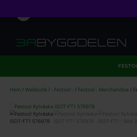
Öppet köp i 30 dagar
Fri frakt över 999kr
S
FESTO
Hem
/
Webbutik
/
- Festool -
/
Festool - Merchandise
/
F