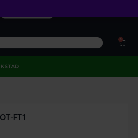
a
0
RKSTAD
SOT-FT1