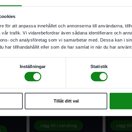
Teknisk Data
Recensioner (
cookies
Mått (l x b x h): 340 x 250 x 130
Volym: 11 l
e för att anpassa innehållet och annonserna till användarna, tillh
vår trafik. Vi vidarebefordrar även sådana identifierare och anna
nnons- och analysföretag som vi samarbetar med. Dessa kan i sin
har tillhandahållit eller som de har samlat in när du har använt 
Inställningar
Statistik
-16%
-13%
Tillåt ditt val
a TFL-FT1
Festool Vattenflaska TFL-FT1 1L
Festool B
279
kr
164
kr
320
kr
Lägg till i varukorg
Lägg til
g