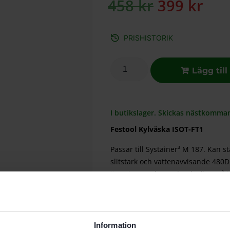
458
kr
399
kr
PRISHISTORIK
Lägg till
I butikslager. Skickas nästkomma
Festool Kylväska ISOT-FT1
Passar till Systainer³ M 187. Kan s
slitstark och vattenavvisande 480D
öppning med YKK-dragkedja. Två in
individuellt i sex öglor för flexibla
Kan ej tvättas, ska endast torkas a
Information