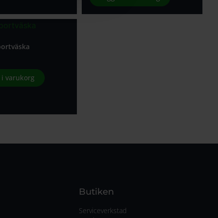
portväska
l i varukorg
Butiken
Serviceverkstad