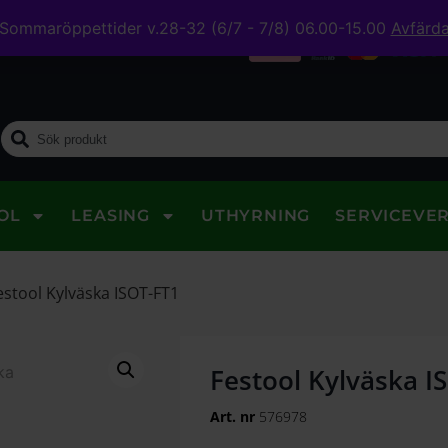
Sommaröppettider v.28-32 (6/7 - 7/8) 06.00-15.00
Avfärd
midig leverans
OL
LEASING
UTHYRNING
SERVICEVE
estool Kylväska ISOT-FT1
Festool Kylväska I
Art. nr
576978