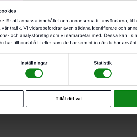
Teknisk Data
cookies
Recensioner (0)
e för att anpassa innehållet och annonserna till användarna, tillh
Högkvalitativ matlåda med Fes
vår trafik. Vi vidarebefordrar även sådana identifierare och anna
nnons- och analysföretag som vi samarbetar med. Dessa kan i sin
Mått (l x b x h): 151 x 108 x 6
har tillhandahållit eller som de har samlat in när du har använt 
Det finns inga recensioner än.
Bli först med att recensera ”F
Du måste vara
inloggad
för att
Inställningar
Statistik
Tillåt ditt val