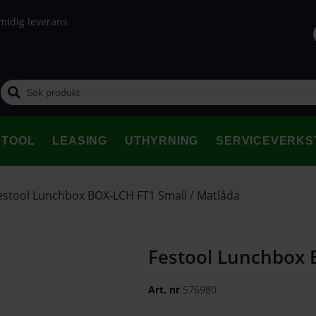
midig leverans
STOOL
LEASING
UTHYRNING
SERVICEVERKS
estool Lunchbox BOX-LCH FT1 Small / Matlåda
Festool Lunchbox 
Art. nr
576980