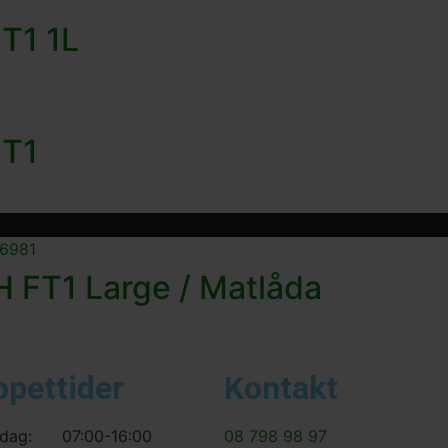
FT1 1L
FT1
 FT1 Large / Matlåda
ppettider
Kontakt
dag:
07:00-16:00
08 798 98 97