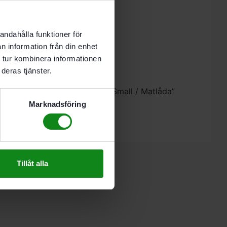
andahålla funktioner för
tool-logga.
n information från din enhet
 tur kombinera informationen
0 mm
deras tjänster.
estool Lunchbox BOX-LCH FT1 Small / Matlåda”
 skriva en recension.
Marknadsföring
Tillåt alla