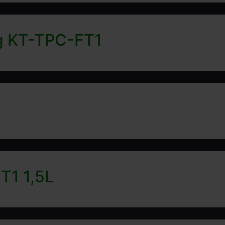
yg KT-TPC-FT1
T1 1,5L