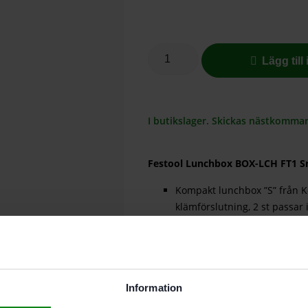
Lägg till
I butikslager. Skickas nästkomma
Festool Lunchbox BOX-LCH FT1 Sm
Kompakt lunchbox ”S” från Ko
klämförslutning, 2 st passar 
Koziol ORGANIC Collection bes
återvinningsbar, utan formal
maskindisk och är extremt h
Tillverkad i Tyskland
Information
Beskrivning