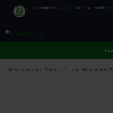
Öppet köp i 30 dagar
Fri frakt över 999kr
S
FE
Hem
/
Webbutik
/
- Festool -
/
Festool - Merchandise
/
F