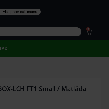
0
TAD
BOX-LCH FT1 Small / Matlåda