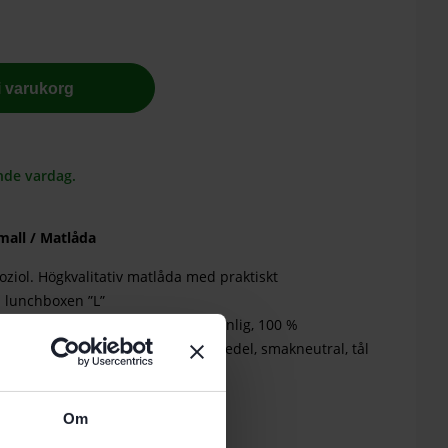
 i varukorg
nde vardag.
all / Matlåda
ziol. Högkvalitativ matlåda med praktiskt
i lunchboxen ”L”
tår av naturlig cellulosa: Miljövänlig, 100 %
dehyd eller BPA, lämplig för livsmedel, smakneutral, tål
ållbar
Om