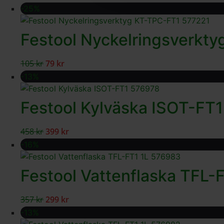
-25%
Festool Nyckelringsverkt
105
kr
79
kr
-13%
Festool Kylväska ISOT-FT1
458
kr
399
kr
-16%
Festool Vattenflaska TFL-F
357
kr
299
kr
-13%