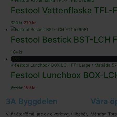
Festool Vattenflaska TFL-
320
kr
279
kr
Festool Bestick BST-LCH 
164
kr
-15%
Festool Lunchbox BOX-LCH
233
kr
199
kr
3A Byggdelen
Våra ö
Vi är återförsäljare av elverktyg, tillbehör,
Måndag-Tors