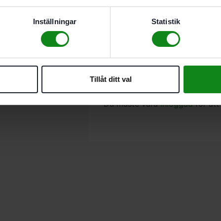
Blandningsmängd
40,00 l
Inställningar
Statistik
Vikt
4,60 kg
Typ av drivning
Nät
Det finns inga recensioner än.
Tillåt ditt val
Bli först med att recensera ”
Du måste vara
inloggad
för att