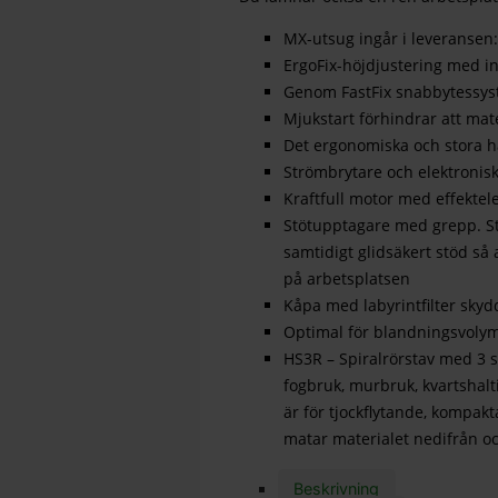
MX-utsug ingår i leveransen
ErgoFix-höjdjustering med i
Genom FastFix snabbytessyst
Mjukstart förhindrar att mat
Det ergonomiska och stora h
Strömbrytare och elektronisk
Kraftfull motor med effektele
Stötupptagare med grepp. S
samtidigt glidsäkert stöd så 
på arbetsplatsen
Kåpa med labyrintfilter sky
Optimal för blandningsvolyme
HS3R – Spiralrörstav med 3 s
fogbruk, murbruk, kvartshal
är för tjockflytande, kompakt
matar materialet nedifrån o
Beskrivning