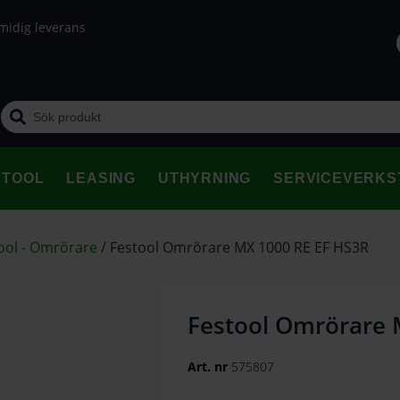
midig leverans
STOOL
LEASING
UTHYRNING
SERVICEVERKS
ool - Omrörare
/
Festool Omrörare MX 1000 RE EF HS3R
Festool Omrörare 
Art. nr
575807