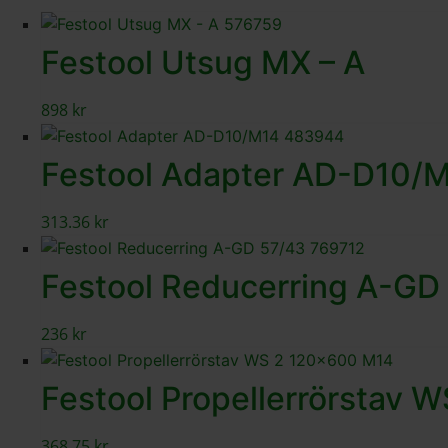
Festool Utsug MX – A
898
kr
Festool Adapter AD-D10/
313.36
kr
Festool Reducerring A-GD
236
kr
Festool Propellerrörstav
368.75
kr