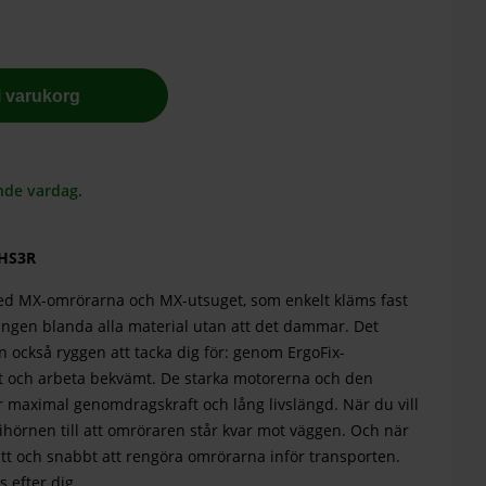
 i varukorg
nde vardag.
 HS3R
d MX-omrörarna och MX-utsuget, som enkelt kläms fast
ningen blanda alla material utan att det dammar. Det
 också ryggen att tacka dig för: genom ErgoFix-
t och arbeta bekvämt. De starka motorerna och den
 maximal genomdragskraft och lång livslängd. När du vill
hörnen till att omröraren står kvar mot väggen. Och när
lätt och snabbt att rengöra omrörarna inför transporten.
 efter dig.