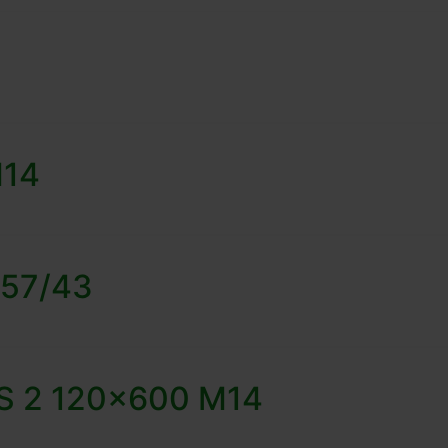
M14
 57/43
 WS 2 120×600 M14