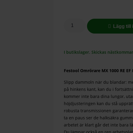
Lägg till
I butikslager. Skickas nästkomma
Festool Omrörare MX 1000 RE EF
Slipp dammoln när du blandar: me
på hinkens kant, kan du i fortsätt
kommer inte bara dina lungor, utan
höjdjusteringen kan du stå upprät
robusta transmissionen garanterar
ta en paus ser de halksäkra gummi
arbetet är klart går det inte bara 
Du lämnar också en ren arbetsplats