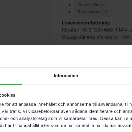
Teknisk Data
Recensioner (0)
Leveransomfattning:
Rörstav HS 3 120×600 R M14, a
Utsugsklämma omrörare – MX 
Effekt
1 020 W
Antal växlar
1
Information
Tomgångsvarvtal 1:a/2:a växel
360 – 630/- min⁻¹
Verktygsfäste
cookies
M14/ErgoFix
e för att anpassa innehållet och annonserna till användarna, tillh
Spännhals-Ø
vår trafik. Vi vidarebefordrar även sådana identifierare och anna
57,00 mm
nnons- och analysföretag som vi samarbetar med. Dessa kan i sin
Max. rörkorgs-Ø
har tillhandahållit eller som de har samlat in när du har använt 
120,00 mm