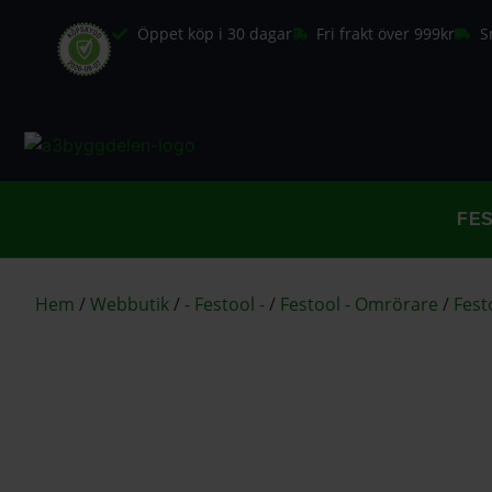
Öppet köp i 30 dagar
Fri frakt över 999kr
S
FE
Hem
/
Webbutik
/
- Festool -
/
Festool - Omrörare
/
Fest