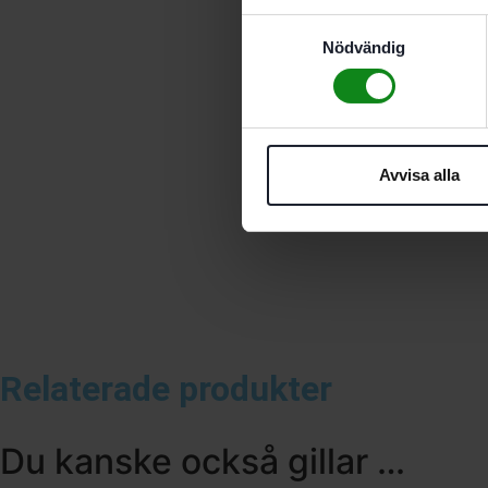
Samtyckesval
Nödvändig
Avvisa alla
Relaterade produkter
Du kanske också gillar …