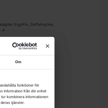
dapter ErgoFix, Gaffelnyckel,
– A
Om
n
andahålla funktioner för
n information från din enhet
 tur kombinera informationen
deras tjänster.