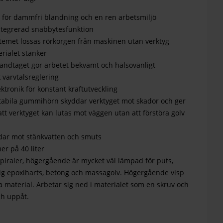
: för dammfri blandning och en ren arbetsmiljö
ntegrerad snabbytesfunktion
emet lossas rörkorgen från maskinen utan verktyg
erialet stänker
andtaget gör arbetet bekvämt och hälsovänligt
 varvtalsreglering
ktronik för konstant kraftutveckling
tabila gummihörn skyddar verktyget mot skador och ger
att verktyget kan lutas mot väggen utan att förstöra golv
ddar mot stänkvatten och smuts
r på 40 liter
piraler, högergående är mycket väl lämpad för puts,
tig epoxiharts, betong och massagolv. Högergående visp
a material. Arbetar sig ned i materialet som en skruv och
ch uppåt.