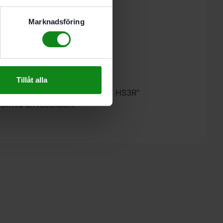
Marknadsföring
Tillåt alla
Festool Omrörare MX 1000 RE EF HS3R”
 skriva en recension.