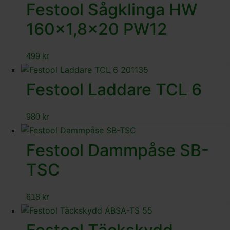
Festool Sågklinga HW
160×1,8×20 PW12
499
kr
Festool Laddare TCL 6
980
kr
Festool Dammpåse SB-
TSC
618
kr