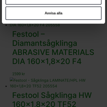
HW 160×1,8×20 F/FA52
1299
kr
Avvisa alla
Festool –
Diamantsågklinga
ABRASIVE MATERIALS
DIA 160×1,8×20 F4
1599
kr
Festool Sågklinga HW
160×1,8×20 TF52