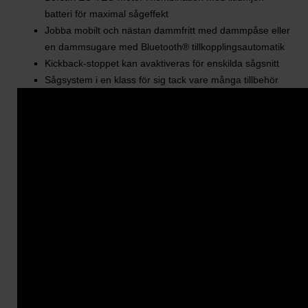
batteri för maximal sågeffekt
Jobba mobilt och nästan dammfritt med dammpåse eller
en dammsugare med Bluetooth® tillkopplingsautomatik
Kickback-stoppet kan avaktiveras för enskilda sågsnitt
Sågsystem i en klass för sig tack vare många tillbehör