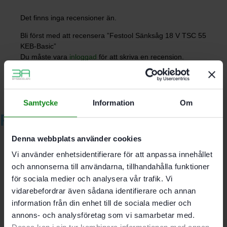
Det finns inga recensioner än.
Bli först med att recensera ”Festool Sänksåg 18 V TSC 55
KEB-Basic”
Du måste vara
inloggad
för att skriva en recension.
Samtycke
Information
Om
Relaterade produkter
Denna webbplats använder cookies
Vi använder enhetsidentifierare för att anpassa innehållet
Festool Sågklinga KSB-
och annonserna till användarna, tillhandahålla funktioner
för sociala medier och analysera vår trafik. Vi
SORT/3 W/L/A 160×1,8
vidarebefordrar även sådana identifierare och annan
information från din enhet till de sociala medier och
2549
kr
annons- och analysföretag som vi samarbetar med.