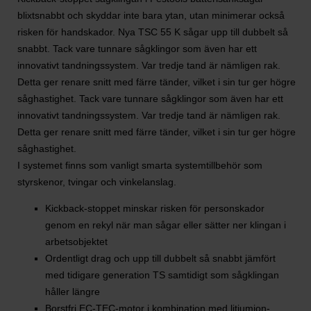
blixtsnabbt och skyddar inte bara ytan, utan minimerar också
risken för handskador. Nya TSC 55 K sågar upp till dubbelt så
snabbt. Tack vare tunnare sågklingor som även har ett
innovativt tandningssystem. Var tredje tand är nämligen rak.
Detta ger renare snitt med färre tänder, vilket i sin tur ger högre
såghastighet. Tack vare tunnare sågklingor som även har ett
innovativt tandningssystem. Var tredje tand är nämligen rak.
Detta ger renare snitt med färre tänder, vilket i sin tur ger högre
såghastighet.
I systemet finns som vanligt smarta systemtillbehör som
styrskenor, tvingar och vinkelanslag.
Kickback-stoppet minskar risken för personskador
genom en rekyl när man sågar eller sätter ner klingan i
arbetsobjektet
Ordentligt drag och upp till dubbelt så snabbt jämfört
med tidigare generation TS samtidigt som sågklingan
håller längre
Borstfri EC-TEC-motor i kombination med litiumjon-