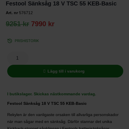
Festool Sänksåg 18 V TSC 55 KEB-Basic
Art. nr
576712
9251
kr
7990
kr
PRISHISTORIK
Lägg till i varukorg
I butikslager. Skickas nästkommande vardag.
Festool Sänksåg 18 V TSC 55 KEB-Basic
Rekylen är den vanligaste orsaken till allvarliga personskador
när man sågar med en sänksåg. Därför stannar det unika
Kickback-stoppet sågklingan i Festools batterisänksågar