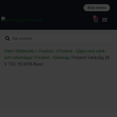
0
Hem
/
Webbutik
/
- Festool -
/
Festool - Såga med sänk-
och cirkelsågar
/
Festool - Sänksåg
/
Festool Sänksåg 18
V TSC 55 KEB-Basic