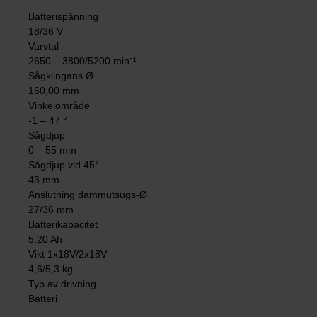
Batterispänning
18/36 V
Varvtal
2650 – 3800/5200 min⁻¹
Sågklingans Ø
160,00 mm
Vinkelområde
-1 – 47 °
Sågdjup
0 – 55 mm
Sågdjup vid 45°
43 mm
Anslutning dammutsugs-Ø
27/36 mm
Batterikapacitet
5,20 Ah
Vikt 1x18V/2x18V
4,6/5,3 kg
Typ av drivning
Batteri