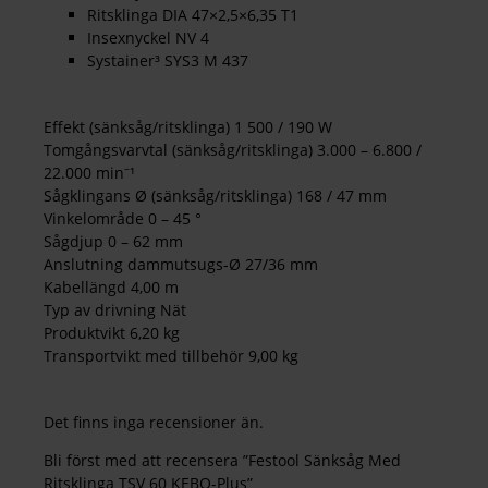
Ritsklinga DIA 47×2,5×6,35 T1
Insexnyckel NV 4
Systainer³ SYS3 M 437
Effekt (sänksåg/ritsklinga) 1 500 / 190 W
Tomgångsvarvtal (sänksåg/ritsklinga) 3.000 – 6.800 /
22.000 min⁻¹
Sågklingans Ø (sänksåg/ritsklinga) 168 / 47 mm
Vinkelområde 0 – 45 °
Sågdjup 0 – 62 mm
Anslutning dammutsugs-Ø 27/36 mm
Kabellängd 4,00 m
Typ av drivning Nät
Produktvikt 6,20 kg
Transportvikt med tillbehör 9,00 kg
Det finns inga recensioner än.
Bli först med att recensera ”Festool Sänksåg Med
Ritsklinga TSV 60 KEBQ-Plus”