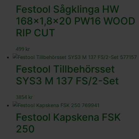
Festool Sågklinga HW
168×1,8×20 PW16 WOOD
RIP CUT
499
kr
Festool Tillbehörsset
SYS3 M 137 FS/2-Set
3854
kr
Festool Kapskena FSK
250