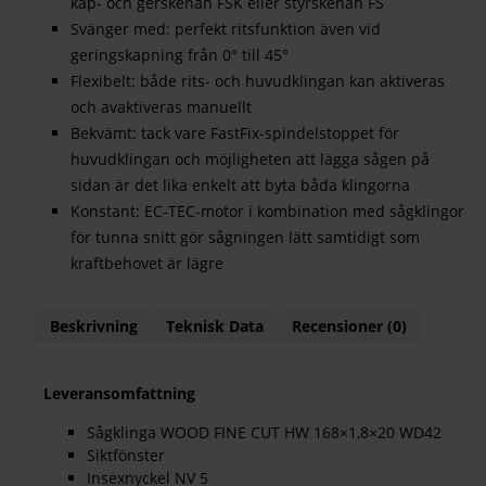
kap- och gerskenan FSK eller styrskenan FS
Svänger med: perfekt ritsfunktion även vid
geringskapning från 0° till 45°
Flexibelt: både rits- och huvudklingan kan aktiveras
och avaktiveras manuellt
Bekvämt: tack vare FastFix-spindelstoppet för
huvudklingan och möjligheten att lägga sågen på
sidan är det lika enkelt att byta båda klingorna
Konstant: EC-TEC-motor i kombination med sågklingor
för tunna snitt gör sågningen lätt samtidigt som
kraftbehovet är lägre
Beskrivning
Teknisk Data
Recensioner (0)
Leveransomfattning
Sågklinga WOOD FINE CUT HW 168×1,8×20 WD42
Siktfönster
Insexnyckel NV 5