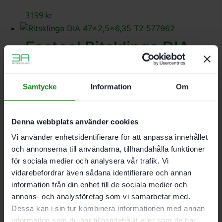
3199
kr
Festool Ritsklinga DIA
47×2,5×6,35 T2
Samtycke
Information
Om
1170
kr
Festool
Denna webbplats använder cookies
Vi använder enhetsidentifierare för att anpassa innehållet
Diamantsågklinga DIA
och annonserna till användarna, tillhandahålla funktioner
47×2,5×6,35 T1
för sociala medier och analysera vår trafik. Vi
vidarebefordrar även sådana identifierare och annan
information från din enhet till de sociala medier och
569
kr
annons- och analysföretag som vi samarbetar med.
Dessa kan i sin tur kombinera informationen med annan
information som du har tillhandahållit eller som de har