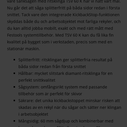
vare sänksågen med ritsklinga TSV 60 K har vi nått vårt mål.
Nu går det att såga splitterfritt på båda sidor redan i första
snittet. Tack vare den integrerade KickbackStop-funktionen
skyddas både du och arbetsobjektet mot farliga rekyler, och
du kan alltid jobba mobilt, exakt och med rätt mått med
Festools systemtillbehör. Med TSV 60 K kan du få lika fin
kvalitet på bygget som i verkstaden, precis som med en
stationär maskin.
Splitterfritt: ritsklingan ger splitterfria resultat på
båda sidor redan från första snittet
Hållbar: mycket slitstark diamant-ritsklinga för en
perfekt snittkvalitet
Sågsystem: omfångsrikt system med passande
tillbehör som är perfekt för skivor
Säkrare: det unika kickbackstoppet minskar risken att
skadas av en rekyl när du sågar och sätter ner klingan
i arbetsobjektet
Mångsidig: 60 mm sågdjup och kombinerbar med